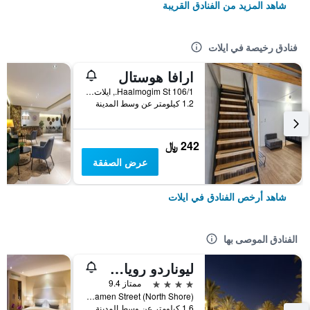
شاهد المزيد من الفنادق القريبة
فنادق رخيصة في ايلات
ارافا هوستال
106/1 Haalmogim St., ايلات, HaDarom (Southern), اسرائيل
1.2 كيلومتر عن وسط المدينة
242 ﷼
عرض الصفقة
شاهد أرخص الفنادق في ايلات
الفنادق الموصى بها
ليوناردو رويال ريزورت إيلات
4 نجوم
ممتاز 9.4
Kamen Street (North Shore), ايلات, HaDarom (Southern), اسرائيل
1.6 كيلومتر عن وسط المدينة