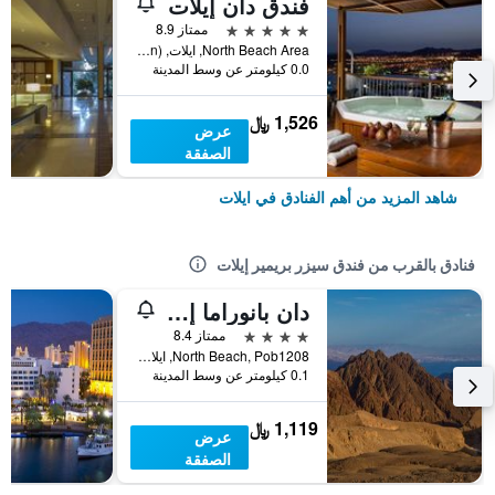
فندق دان إيلات
5 نجوم
ممتاز 8.9
North Beach Area, ايلات, HaDarom (Southern), اسرائيل
0.0 كيلومتر عن وسط المدينة
1,526 ﷼
عرض
الصفقة
شاهد المزيد من أهم الفنادق في ايلات
فنادق بالقرب من فندق سيزر بريمير إيلات
دان بانوراما إيلات
4 نجوم
ممتاز 8.4
North Beach, Pob1208, ايلات, HaDarom (Southern), اسرائيل
0.1 كيلومتر عن وسط المدينة
1,119 ﷼
عرض
الصفقة