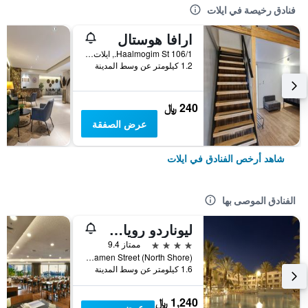
فنادق رخيصة في ايلات
ارافا هوستال
106/1 Haalmogim St., ايلات, HaDarom (Southern), اسرائيل
1.2 كيلومتر عن وسط المدينة
240 ﷼
عرض الصفقة
شاهد أرخص الفنادق في ايلات
الفنادق الموصى بها
ليوناردو رويال ريزورت إيلات
4 نجوم
ممتاز 9.4
Kamen Street (North Shore), ايلات, HaDarom (Southern), اسرائيل
1.6 كيلومتر عن وسط المدينة
1,240 ﷼
عرض