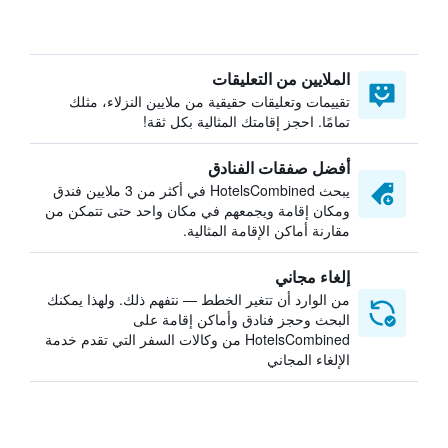
الملايين من التعليقات
تقييمات وتعليقات حقيقية من ملايين النزلاء، مثلك
تمامًا. احجز إقامتك المثالية بكل ثقة!
أفضل صفقات الفنادق
يبحث HotelsCombined في أكثر من 3 ملايين فندق
ومكان إقامة ويجمعهم في مكان واحد حتى تتمكن من
مقارنة أماكن الإقامة المثالية.
إلغاء مجاني
من الوارد أن تتغير الخطط — نتفهم ذلك. ولهذا يمكنك
البحث وحجز فنادق وأماكن إقامة على
HotelsCombined من وكالات السفر التي تقدم خدمة
الإلغاء المجاني