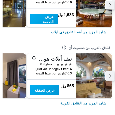
0.0 كيلومتر عن وسط المدينة
1,533 ﷼
عرض
الصفقة
شاهد المزيد من أهم الفنادق في ايلات
فنادق بالقرب من صنسيت أن
نيف أيلات هوتل (نوفا هوتل) باي أتلاس هوتلز
4 نجوم
ممتاز 8.9
6 Hativat Hanegev Street, ايلات, HaDarom (Southern), اسرائيل
0.3 كيلومتر عن وسط المدينة
865 ﷼
عرض الصفقة
شاهد المزيد من الفنادق القريبة