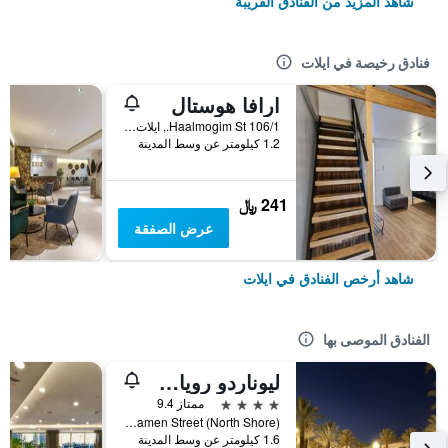
شاهد المزيد من الفنادق القريبة
فنادق رخيصة في ايلات
ارافا هوستال
106/1 Haalmogim St., ايلات, HaDarom (Southern), اسرائيل
1.2 كيلومتر عن وسط المدينة
241 ﷼
عرض الصفقة
شاهد أرخص الفنادق في ايلات
الفنادق الموصى بها
ليوناردو رويال ريزورت إيلات
4 نجوم
ممتاز 9.4
Kamen Street (North Shore), ايلات, HaDarom (Southern), اسرائيل
1.6 كيلومتر عن وسط المدينة