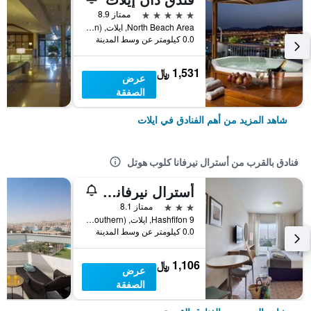
5 نجوم
ممتاز 8.9
North Beach Area, ايلات, HaDarom (Southern), اسرائيل
0.0 كيلومتر عن وسط المدينة
1,531 ﷼
عرض
الصفقة
شاهد المزيد من أهم الفنادق في ايلات
فنادق بالقرب من أسترال نيرفانا كلوب هوتل
أسترال نيرفانا سويتس
3 نجوم
ممتاز 8.1
Hashfifon 9, ايلات, HaDarom (Southern), اسرائيل
0.0 كيلومتر عن وسط المدينة
1,106 ﷼
عرض
الصفقة