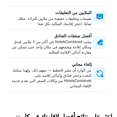
الملايين من التعليقات
تقييمات وتعليقات حقيقية من ملايين النزلاء، مثلك
تمامًا. احجز إقامتك المثالية بكل ثقة!
أفضل صفقات الفنادق
يبحث HotelsCombined في أكثر من 3 ملايين فندق
ومكان إقامة ويجمعهم في مكان واحد حتى تتمكن من
مقارنة أماكن الإقامة المثالية.
إلغاء مجاني
من الوارد أن تتغير الخطط — نتفهم ذلك. ولهذا يمكنك
البحث وحجز فنادق وأماكن إقامة على
HotelsCombined من وكالات السفر التي تقدم خدمة
الإلغاء المجاني
اعثر على نتائج أفضل لإقامتك في كارينز