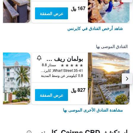
167 ﷼
عرض الصفقة
شاهد أرخص الفنادق في كايرنس
الفنادق الموصى بها
بولمان ريف هوتل كازينو
5 نجوم
ممتاز 8.8
35-41 Wharf Street, كايرنس, QLD, أستراليا
0.8 كيلومتر عن وسط المدينة
827 ﷼
عرض الصفقة
مشاهدة الفنادق الأخرى الموصى بها
استكشفCairns CBD, كايرنس