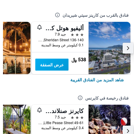
فنادق بالقرب من كارينز سيتي شيريدان
أليفيو هوتل كايرنز
3 نجوم
جيد 7.9
136-140 Sheridan Street, كايرنس, QLD, أستراليا
0.1 كيلومتر عن وسط المدينة
538 ﷼
عرض الصفقة
شاهد المزيد من الفنادق القريبة
فنادق رخيصة في كايرنس
كايرنز صنلاند ليجار بارك
3 نجوم
جيد 7.5
49-61 Little Pease Street, كايرنس, QLD, أستراليا
3.4 كيلومتر عن وسط المدينة