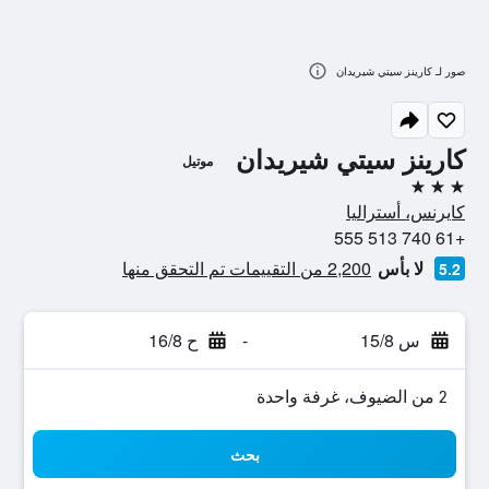
صور لـ كارينز سيتي شيريدان
كارينز سيتي شيريدان
موتيل
3 نجوم
كايرنس، أستراليا
+61 740 513 555
لا بأس
2,200 من التقييمات تم التحقق منها
5.2
س 15/8
-
ح 16/8
2 من الضيوف، غرفة واحدة
بحث