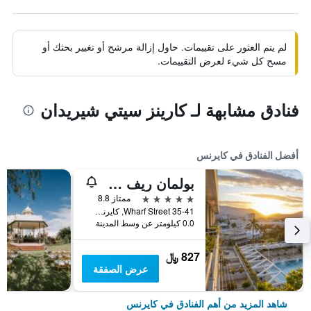
لم يتم العثور على تقييمات. حاول إزالة مرشح أو تغيير بحثك أو
مسح كل شيء لعرض التقييمات.
فنادق مشابهة لـ كارينز سيتي شيريدان
أفضل الفنادق في كايرنس
بولمان ريف هوتل كازينو
5 نجوم
ممتاز 8.8
35-41 Wharf Street, كايرنس, QLD, أستراليا
0.0 كيلومتر عن وسط المدينة
827 ﷼
عرض الصفقة
شاهد المزيد من أهم الفنادق في كايرنس