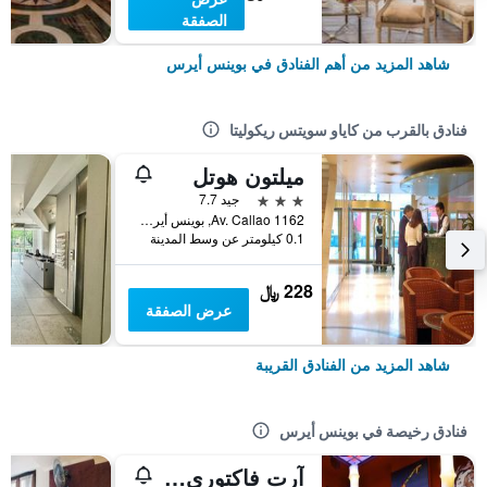
الصفقة
شاهد المزيد من أهم الفنادق في بوينس أيرس
فنادق بالقرب من كاياو سويتس ريكوليتا
ميلتون هوتل
3 نجوم
جيد 7.7
Av. Callao 1162, بوينس أيرس, Capital Federal District, الأرجنتين
0.1 كيلومتر عن وسط المدينة
228 ﷼
عرض الصفقة
شاهد المزيد من الفنادق القريبة
فنادق رخيصة في بوينس أيرس
آرت فاكتوري سان تيلمو