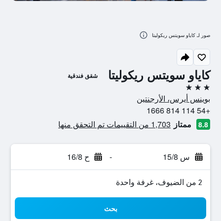
صور لـ كاياو سويتس ريكوليتا
كاياو سويتس ريكوليتا
شقق فندقية
3 نجوم
بوينس أيرس، الأرجنتين
+54 114 814 1666
ممتاز
1,703 من التقييمات تم التحقق منها
8.8
س 15/8
-
ح 16/8
2 من الضيوف، غرفة واحدة
بحث