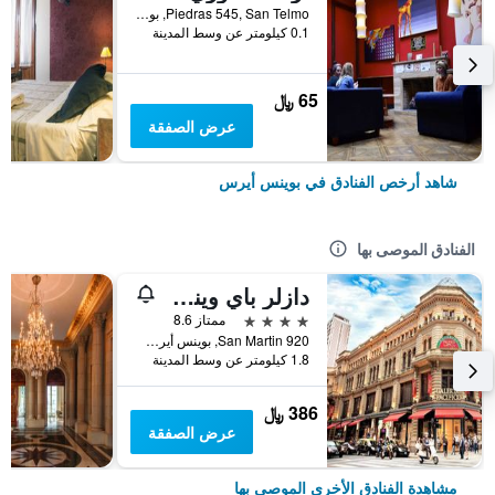
Piedras 545, San Telmo, بوينس أيرس, Capital Federal District, الأرجنتين
0.1 كيلومتر عن وسط المدينة
65 ﷼
عرض الصفقة
شاهد أرخص الفنادق في بوينس أيرس
الفنادق الموصى بها
دازلر باي ويندام بوينوس أيريس سان مارتين
4 نجوم
ممتاز 8.6
San Martin 920, بوينس أيرس, Capital Federal District, الأرجنتين
1.8 كيلومتر عن وسط المدينة
386 ﷼
عرض الصفقة
مشاهدة الفنادق الأخرى الموصى بها