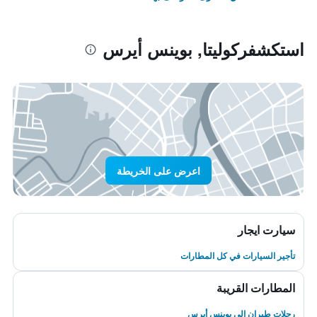
استكشفركوليتا, بوينس أيرس
اعرض على الخريطة
سيارت ايجار
تأجير السيارات في كل المطارات
المطارات القريبة
رحلات طيران إلى بوينس أيرس