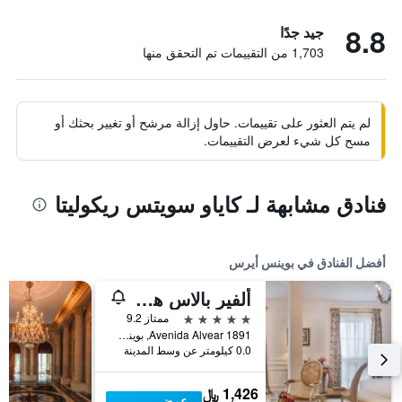
8.8
جيد جدًا
1,703 من التقييمات تم التحقق منها
لم يتم العثور على تقييمات. حاول إزالة مرشح أو تغيير بحثك أو
مسح كل شيء لعرض التقييمات.
فنادق مشابهة لـ كاياو سويتس ريكوليتا
أفضل الفنادق في بوينس أيرس
ألفير بالاس هوتل
5 نجوم
ممتاز 9.2
Avenida Alvear 1891, بوينس أيرس, Capital Federal District, الأرجنتين
0.0 كيلومتر عن وسط المدينة
1,426 ﷼
عرض