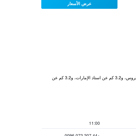
عرض الأسعار
يتمتع مكان إقامة "Camden Road Hotel" بموقع جيد في حي كامدن في لندن حيث يبعد مسافة 1.8 كم عن مسرح كينغز كروس، و3.2 كم عن استاد الإمارات، و3.2 كم عن
11:00
+44 207 072 0096