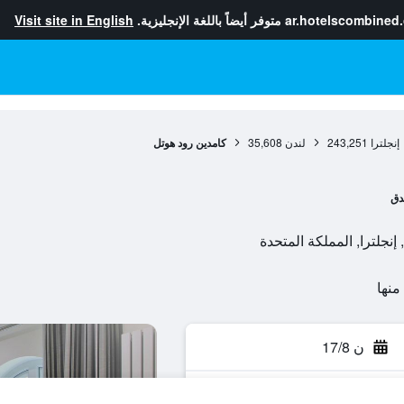
ar.hotelscombined
متوفر أيضاً باللغة الإنجليزية.
Visit site in English
إنجلترا
243,251
لندن
35,608
كامدين رود هوتل
دق
ن 17/8