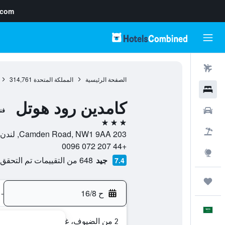
.com
رحلات طيران
الصفحة الرئيسية
المملكة المتحدة
314,761
فنادق
كامدين رود هوتل
سيارات
فن
3 نجوم
حزم العروض
203 Camden Road, NW1 9AA, لندن, إنجلترا, المملكة المتحدة
+44 207 072 0096
استكشاف
جيد
648 من التقييمات تم التحقق منها
7.4
رحلات
ح 16/8
-
العَرَبِيَّة
2 من الضيوف، غرفة واحدة