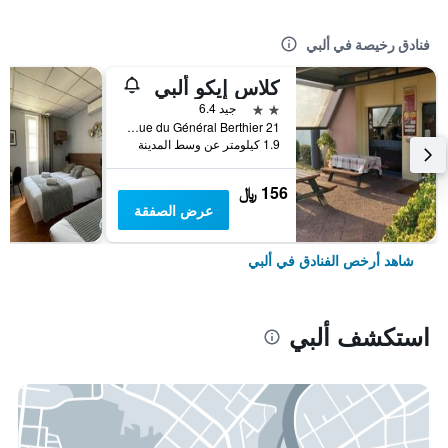
فنادق رخيصة في ألبي
كلاس إيكو ألبي
2 نجمتين
جيد 6.4
21 Rue du Général Berthier, ألبي, إقليم تارن, فرنسا
1.9 كيلومتر عن وسط المدينة
156 ﷼
عرض الصفقة
شاهد أرخص الفنادق في ألبي
استكشف ألبي