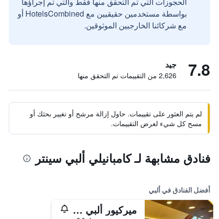
الحجوزات التي تم التحقق منها فقط والتي تم إجراؤها
بواسطة مستخدمين حقيقيين مع HotelsCombined أو
مع شركائنا الخارجيين الموثوقين.
7.8
جيد
2,626 من التقييمات تم التحقق منها
لم يتم العثور على تقييمات. حاول إزالة مرشح أو تغيير بحثك أو
مسح كل شيء لعرض التقييمات.
فنادق مشابهة لـ كامبانيلي ألبي سينتر
أفضل الفنادق في ألبي
ميركيور ألبي ريف دو تارن