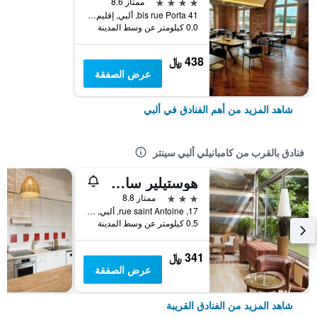
4 نجوم
ممتاز 8.6
41 bis rue Porta, ألبي, إقليم تارن, فرنسا
0.0 كيلومتر عن وسط المدينة
438 ﷼
عرض الصفقة
شاهد المزيد من أهم الفنادق في ألبي
فنادق بالقرب من كامبانيلي ألبي سينتر
هوستيلير سان-أنطوان
3 نجوم
ممتاز 8.8
17, rue saint Antoine, ألبي, إقليم تارن, فرنسا
0.5 كيلومتر عن وسط المدينة
341 ﷼
عرض الصفقة
شاهد المزيد من الفنادق القريبة