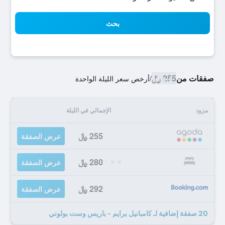
بحث
صفقات من
255 ﷼
/
أرخص سعر الليلة الواحدة
مزود
الإجمالي في الليلة
255 ﷼
عرض الصفقة
280 ﷼
عرض الصفقة
292 ﷼
عرض الصفقة
20 صفقة إضافية لـ كامبانيل برايم - باريس وست بولوني