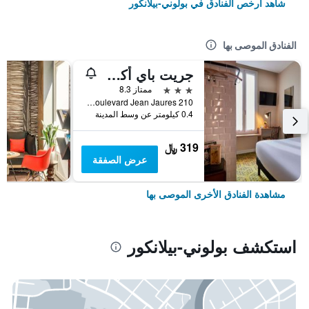
شاهد أرخص الفنادق في بولوني-بيلانكور
الفنادق الموصى بها
جريت باي أكور بولوني بيلانكورت باريس
3 نجوم
ممتاز 8.3
210 Bis Boulevard Jean Jaures, بولوني-بيلانكور, إقليم هوت دو سين, فرنسا
0.4 كيلومتر عن وسط المدينة
319 ﷼
عرض الصفقة
مشاهدة الفنادق الأخرى الموصى بها
استكشف بولوني-بيلانكور