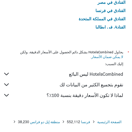
الفنادق في مصر
الفنادق في فرنسا
الفنادق في المملكة المتحدة
الفنادق في إيطاليا
الفنادق في تايلاند
*
يحاول HotelsCombined بشكل دائم الحصول على الأسعار الدقيقة، ولكن
لا يمكن ضمان الأسعار
.
إليك السبب:
HotelsCombined ليس البائع
نقوم بتجميع الكثير من البيانات لك
لماذا لا تكون الأسعار دقيقة بنسبة 100٪؟
الصفحة الرئيسية
فرنسا
552,112
منطقة إيل دو فرانس
38,230