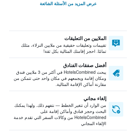
عرض المزيد من الأسئلة الشائعة
الملايين من التعليقات
تقييمات وتعليقات حقيقية من ملايين النزلاء، مثلك
تمامًا. احجز إقامتك المثالية بكل ثقة!
أفضل صفقات الفنادق
يبحث HotelsCombined في أكثر من 3 ملايين فندق
ومكان إقامة ويجمعهم في مكان واحد حتى تتمكن من
مقارنة أماكن الإقامة المثالية.
إلغاء مجاني
من الوارد أن تتغير الخطط — نتفهم ذلك. ولهذا يمكنك
البحث وحجز فنادق وأماكن إقامة على
HotelsCombined من وكالات السفر التي تقدم خدمة
الإلغاء المجاني