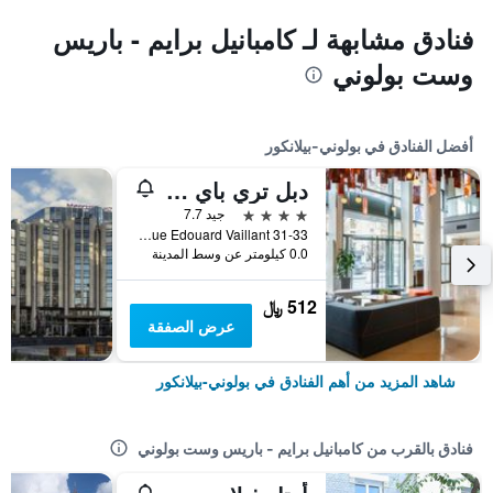
فنادق مشابهة لـ كامبانيل برايم - باريس
وست بولوني
أفضل الفنادق في بولوني-بيلانكور
دبل تري باي هيلتون باريس بولوني
4 نجوم
جيد 7.7
Avenue Edouard Vaillant 31-33, بولوني-بيلانكور, إقليم هوت دو سين, فرنسا
0.0 كيلومتر عن وسط المدينة
512 ﷼
عرض الصفقة
شاهد المزيد من أهم الفنادق في بولوني-بيلانكور
فنادق بالقرب من كامبانيل برايم - باريس وست بولوني