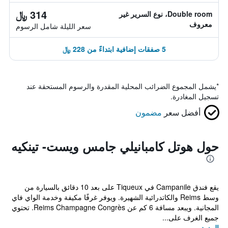
314 ﷼
Double room، نوع السرير غير
معروف
سعر الليلة شامل الرسوم
5 صفقات إضافية ابتداءً من 228 ﷼
*
يشمل المجموع الضرائب المحلية المقدرة والرسوم المستحقة عند
تسجيل المغادرة.
أفضل سعر
مضمون
حول هوتل كامبانيلي جامس ويست- تينكيه
يقع فندق Campanile في Tiqueux على بعد 10 دقائق بالسيارة من
وسط Reims والكاتدرائية الشهيرة. ويوفر غرفًا مكيفة وخدمة الواي فاي
المجانية. ويبعد مسافة 6 كم عن Reims Champagne Congrès. تحتوي
جميع الغرف على...
المزيد