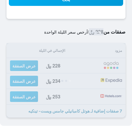
صفقات من
228 ﷼
/
أرخص سعر الليلة الواحدة
مزود
الإجمالي في الليلة
228 ﷼
عرض الصفقة
234 ﷼
عرض الصفقة
253 ﷼
عرض الصفقة
7 صفقات إضافية لـ هوتل كامبانيلي جامس ويست- تينكيه