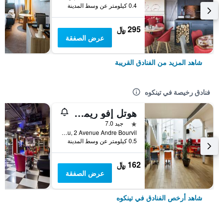
0.4 كيلومتر عن وسط المدينة
295 ﷼
عرض الصفقة
شاهد المزيد من الفنادق القريبة
فنادق رخيصة في تينكوه
هوتل إفو ريمز تينكويو
نجمة واحدة
جيد 7.0
Zac Du Champ Paveau, 2 Avenue Andre Bourvil, تينكوه, إقليم المارن, فرنسا
0.5 كيلومتر عن وسط المدينة
162 ﷼
عرض الصفقة
شاهد أرخص الفنادق في تينكوه