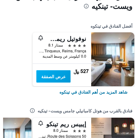
ويست- تينكيه
أفضل الفنادق في تينكوه
نوفوتيل ريمس تينكو
4 نجوم
ممتاز 8.1
Route de Soissons | Cs 70020, Tinqueux, Reims, França, تينكوه, إقليم المارن, فرنسا
0.0 كيلومتر عن وسط المدينة
527 ﷼
عرض الصفقة
شاهد المزيد من أهم الفنادق في تينكوه
فنادق بالقرب من هوتل كامبانيلي جامس ويست- تينكيه
إيبيس ريم تينكو
3 نجوم
ممتاز 8.0
50 Route des Soissons, تينكوه, إقليم المارن, فرنسا