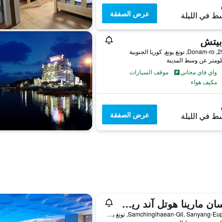
عرض الصفقة
ط في الليلة
بيتش
ا الجنوبية
واي فاي مجاني
موقف السيارات
مكيف هواء
عرض الصفقة
ط في الليلة
هانسان مارينا هوتل آند ريزورت
820, Samchingihaean-Gil, Sanyang-Eup, تونغ يونغ, كوريا الجنوبية