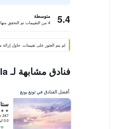
5.4
متوسطة
4 من التقييمات تم التحقق منها
لم يتم العثور على تقييمات. حاول إزال
فنادق مشابهة لـ Geojedo Canarias Pool Villa
أفضل الفنادق في تونغ يونغ
4 نجوم
347, Donam-ro, تونغ يونغ, كوريا الجنوبية
0.0 كيلومتر عن وسط المدينة