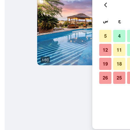
ج
س
5
4
12
11
1/33
مبنى
19
18
26
25