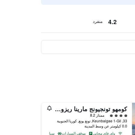
4.2
منفرد
كومهو تونجيونج مارينا ريزورت
تقييم فئة 4
ممتاز 8.2
33, Keunbalgae 1-Gil, تونغ يونغ, كوريا الجنوبية
0.0 كيلومتر عن وسط المدينة
واي فاي مجاني
موقف السيارات
سبا