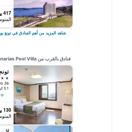
417 ﷼
المتوس
شاهد المزيد من أهم الفنادق في تونغ يون
فنادق بالقرب من Geojedo Canarias Pool Villa
2 نجمتين
56, Dongho-ro, تونغ يونغ, كوريا الجنوبية
5.1 كيلومتر عن وسط المدينة
130 ﷼
المتوس
لا ب