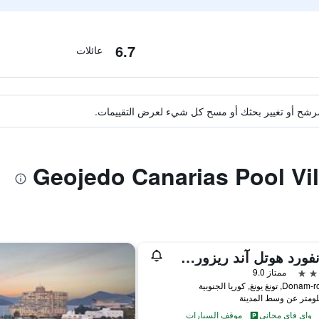
6.7
عائلات
ة مرشح أو تغيير بحثك أو مسح كل شيء لعرض التقييمات.
ستانفورد هوتل آند ريزورت تونجيونج
ممتاز 9.0
واي فاي مجاني
موقف السيارات