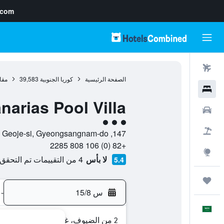
.com
رحلات طيران
الصفحة الرئيسية
كوريا الجنوبية
39,583
مقا
فنادق
arias Pool Villa
سيارات
تقييم فئة 3
حزم العروض
147, Deokhohaean-Gil, Sadeung-Myeon, Geoje-si, Gyeongsangnam-do, , تونغ يونغ, مقاطعة جيونغ سانغ نام-دو, كوريا الجنوبية
+82 (0) 106 808 2285
استكشاف
لا بأس
4 من التقييمات تم التحقق منها
5.4
رحلات
س 15/8
-
العَرَبِيَّة
2 من الضيوف، غرفة واحدة