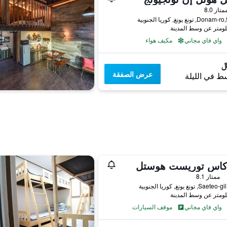
واحدة
متاز 8.0
بية
واي فاي مجاني
مكيف هواء
عرض الصفقة
ط في الليلة
كاس توريست هوستل
فئة 2
ممتاز 8.1
واي فاي مجاني
موقف السيارات