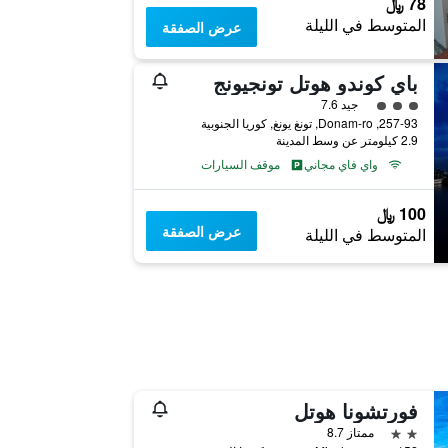
78 ﷼
المتوسط في الليلة
عرض الصفقة
باي كوندو هوتل تونجيونج
تقييم فئة 3
جيد 7.6
257-93, Donam-ro, تونغ يونغ, كوريا الجنوبية
2.9 كيلومتر عن وسط المدينة
واي فاي مجاني
موقف السيارات
100 ﷼
عرض الصفقة
المتوسط في الليلة
فورتشونا هوتل
2 نجمتين
ممتاز 8.7