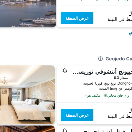
عرض الصفقة
ط في الليلة
غ
تونجييونج أنتشوفي توريست هوتل
ممتاز 8.3
واي فاي مجاني
مكيف هواء
عرض الصفقة
ط في الليلة
يل هوتل إن تونجيونج