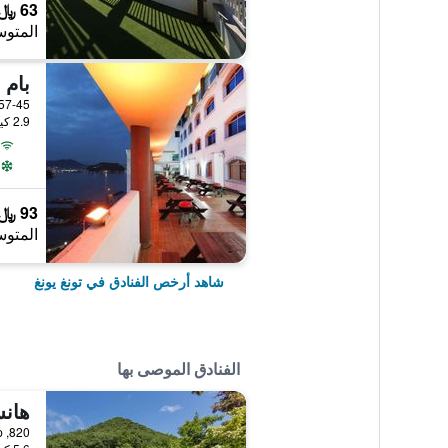
63 ﷼
المتوس
بام 
257-45, Donam-ro, تونغ يونغ, كوري
2.9 كيلومتر عن وسط المدينة
93 ﷼
المتوس
شاهد أرخص الفنادق في تونغ يونغ
الفنادق الموصى بها