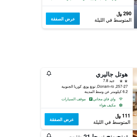
290 ﷼
عرض الصفقة
المتوسط في الليلة
هوتل جاليري
2 نجمتين
جيد 7.8
257-27, Donam-ro, تونغ يونغ, كوريا الجنوبية
6.2 كيلومتر عن وسط المدينة
واي فاي مجاني
موقف السيارات
مكيف هواء
111 ﷼
عرض الصفقة
المتوسط في الليلة
تونجيونج نيرجا 21 بنزين