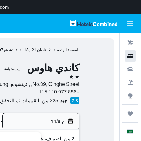
.com
رحلات طيران
الصفحة الرئيسية
تايوان
18,121
تايتشونغ
97
فنادق
كاندي هاوس
سيارات
بيت ضيافة
2 نجمتين
حزم العروض
No.39, Qinghe Street, , تايتشونغ, Taichung, تايوان
+886 977 110 115
استكشاف
جيد
225 من التقييمات تم التحقق منها
7.3
رحلات
ج 14/8
-
العَرَبِيَّة
2 من الضيوف، غرفة واحدة