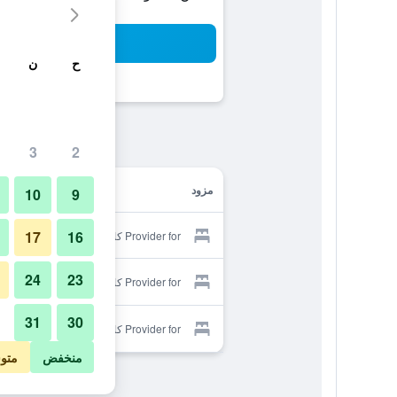
بح
ح
ن
3
2
مزود
10
9
17
16
Provider for كاندي هاوس
24
23
Provider for كاندي هاوس
31
30
Provider for كاندي هاوس
منخفض
متو