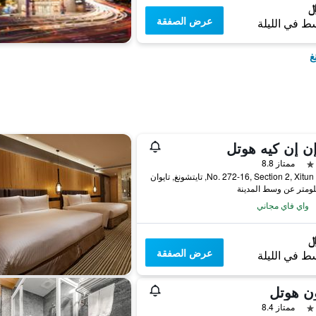
عرض الصفقة
ط في الليلة
غ
ن إن كيه هوتل
ممتاز 8.8
No. 272-16, Section 2, X, تايتشونغ, تايوان
واي فاي مجاني
عرض الصفقة
ط في الليلة
ن هوتل
ممتاز 8.4