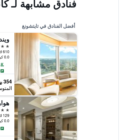
فنادق مشابهة لـ ك
أفضل الفنادق في تايتشونغ
ويند
5 نجوم
610 Sec. 4 Taiwan Boulevard, تايتشونغ, تايوان
0.0 كيلومتر عن وسط المدينة
354 ﷼
المتوس
هوار
5 نجوم
129 An Ho Road, تايتشونغ, تايوان
0.0 كيلومتر عن وسط المدينة