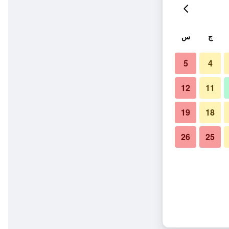
ج
س
5
4
12
11
19
18
26
25