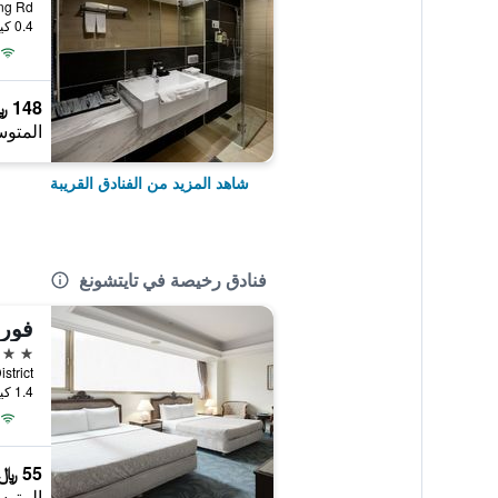
 Hsing Rd
0.4 كيلومتر عن وسط المدينة
148 ﷼
المتوس
شاهد المزيد من الفنادق القريبة
فنادق رخيصة في تايتشونغ
فور
3 نجوم
 District
1.4 كيلومتر عن وسط المدينة
55 ﷼
المتوس