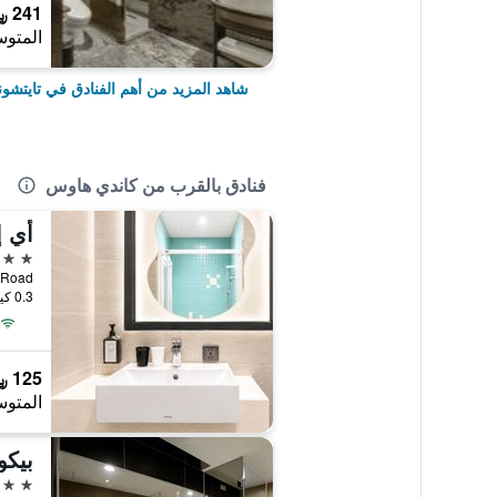
241 ﷼
المتوس
شاهد المزيد من أهم الفنادق في تايتشون
فنادق بالقرب من كاندي هاوس
أي إ
3 نجوم
itun Road
0.3 كيلومتر عن وسط المدينة
125 ﷼
المتوس
بيكو
3 نجوم