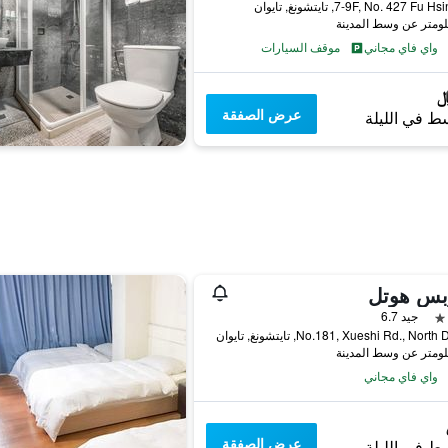
7-9F, No. 427 Fu, تايتشونغ, تايوان
واي فاي مجاني
موقف السيارات
عرض الصفقة
ط في الليلة
بس هوتل
جيد 6.7
No.181, Xueshi Rd., North, تايتشونغ, تايوان
واي فاي مجاني
عرض الصفقة
ط في الليلة