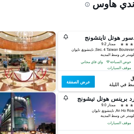
اندي هاوس
سور هوتل تايتشونج
ممتاز 9.2
حوض السباحة
واي فاي مجاني
موقف السيارات
عرض الصفقة
ط في الليلة
د برينس هوتل تيشونج
ممتاز 9.0
موقف السيارات