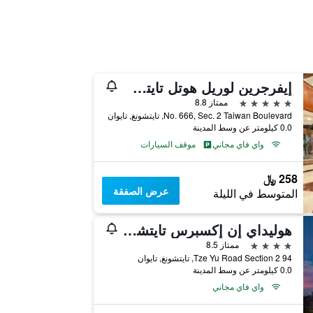
إيفرجرين لوريل هوتل تايتشونج
5 نجوم
ممتاز 8.8
No. 666, Sec. 2 Taiwan Boulevard, تايتشونغ, تايوان
0.0 كيلومتر عن وسط المدينة
واي فاي مجاني
موقف السيارات
258 ﷼
عرض الصفقة
المتوسط في الليلة
هوليداي إن إكسبرس تايتشونج بارك باي آيتش جي
4 نجوم
ممتاز 8.5
94 Tze Yu Road Section 2, تايتشونغ, تايوان
0.0 كيلومتر عن وسط المدينة
واي فاي مجاني