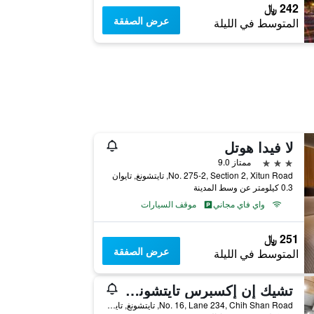
242 ﷼
عرض الصفقة
المتوسط في الليلة
لا فيدا هوتل
3 نجوم
ممتاز 9.0
No. 275-2, Section 2, Xitun Road, تايتشونغ, تايوان
0.3 كيلومتر عن وسط المدينة
واي فاي مجاني
موقف السيارات
251 ﷼
عرض الصفقة
المتوسط في الليلة
تشيك إن إكسبرس تايتشونج فينج تشيا
No. 16, Lane 234, Chih Shan Road, تايتشونغ, تايوان