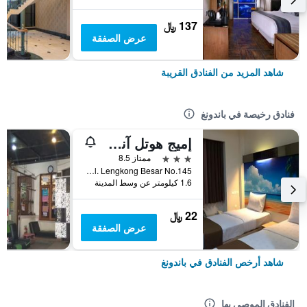
137 ﷼
عرض الصفقة
شاهد المزيد من الفنادق القريبة
فنادق رخيصة في باندونغ
إميج هوتل آند ريستو
3 نجوم
ممتاز 8.5
Jl. Lengkong Besar No.145, باندونغ, إندونيسيا
1.6 كيلومتر عن وسط المدينة
22 ﷼
عرض الصفقة
شاهد أرخص الفنادق في باندونغ
الفنادق الموصى بها