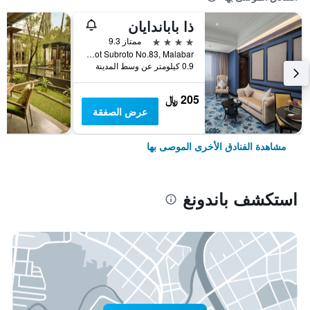
ذا باباندايان
4 نجوم
ممتاز 9.3
Jl. Jendral Gatot Subroto No.83, Malabar, باندونغ, إندونيسيا
0.9 كيلومتر عن وسط المدينة
205 ﷼
عرض الصفقة
مشاهدة الفنادق الأخرى الموصى بها
استكشف باندونغ