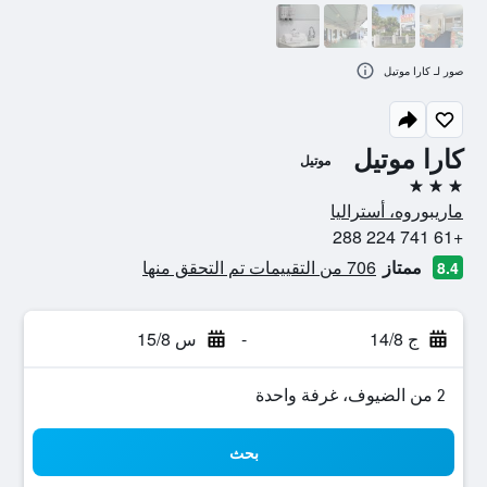
صور لـ كارا موتيل
كارا موتيل
موتيل
3 نجوم
ماريبوروه، أستراليا
+61 741 224 288
ممتاز
706 من التقييمات تم التحقق منها
8.4
ج 14/8
-
س 15/8
2 من الضيوف، غرفة واحدة
بحث