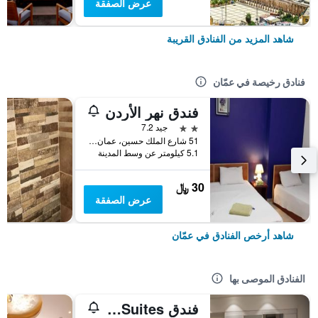
عرض الصفقة
شاهد المزيد من الفنادق القريبة
فنادق رخيصة في عمّان
فندق نهر الأردن
2 نجمتين
جيد 7.2
51 شارع الملك حسين، عمان ، الأردن, عمّان, الأردن
5.1 كيلومتر عن وسط المدينة
30 ﷼
عرض الصفقة
شاهد أرخص الفنادق في عمّان
الفنادق الموصى بها
فندق Naylover Suites