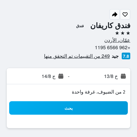
فندق كاريفان
فندق
3 نجوم
عمّان، الأردن
+962 6566 1195
جيد
249 من التقييمات تم التحقق منها
7.8
خ 13/8
-
ج 14/8
2 من الضيوف، غرفة واحدة
بحث