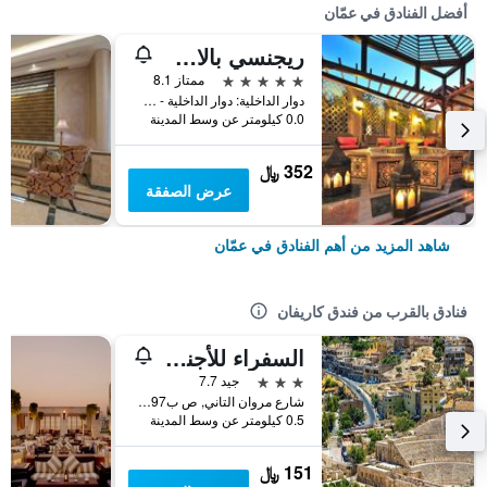
أفضل الفنادق في عمّان
ريجنسي بالاس عمان
5 نجوم
ممتاز 8.1
دوار الداخلية: دوار الداخلية - شارع الملكة علياء باتجاه دوار المدينة الرياضي, عمّان, الأردن
0.0 كيلومتر عن وسط المدينة
352 ﷼
عرض الصفقة
شاهد المزيد من أهم الفنادق في عمّان
فنادق بالقرب من فندق كاريفان
السفراء للأجنحة الفندقية
3 نجوم
جيد 7.7
شارع مروان التاني, ص ب997,العبدلي وراء مجمع الفريد, عمّان, الأردن
0.5 كيلومتر عن وسط المدينة
151 ﷼