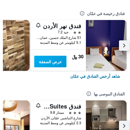
فنادق رخيصة في عمّان
فندق نهر الأردن
2 نجمتين
جيد 7.2
51 شارع الملك حسين، عمان ، الأردن, عمّان, الأردن
5.1 كيلومتر عن وسط المدينة
30 ﷼
عرض الصفقة
شاهد أرخص الفنادق في عمّان
الفنادق الموصى بها
فندق Naylover Suites
3 نجوم
ممتاز 9.8
شارع التباشير, عمّان, الأردن
2.3 كيلومتر عن وسط المدينة