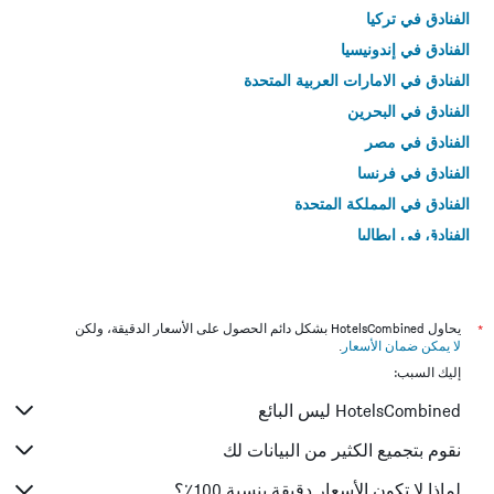
الفنادق في تركيا
الفنادق في إندونيسيا
الفنادق في الامارات العربية المتحدة
الفنادق في البحرين
الفنادق في مصر
الفنادق في فرنسا
الفنادق في المملكة المتحدة
الفنادق في إيطاليا
الفنادق في تايلاند
*
يحاول HotelsCombined بشكل دائم الحصول على الأسعار الدقيقة، ولكن
لا يمكن ضمان الأسعار
.
إليك السبب:
HotelsCombined ليس البائع
نقوم بتجميع الكثير من البيانات لك
لماذا لا تكون الأسعار دقيقة بنسبة 100٪؟