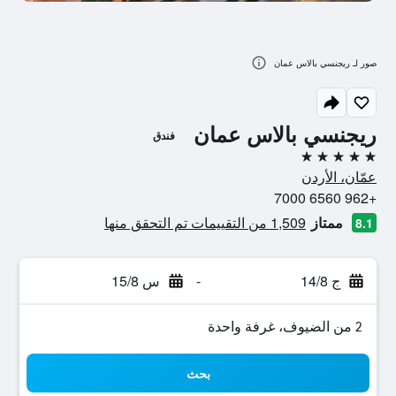
صور لـ ريجنسي بالاس عمان
ريجنسي بالاس عمان
فندق
5 نجوم
عمّان، الأردن
+962 6560 7000
ممتاز
1,509 من التقييمات تم التحقق منها
8.1
ج 14/8
-
س 15/8
2 من الضيوف، غرفة واحدة
بحث