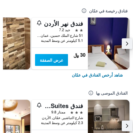
فنادق رخيصة في عمّان
فندق نهر الأردن
2 نجمتين
جيد 7.2
51 شارع الملك حسين، عمان ، الأردن, عمّان, الأردن
5.1 كيلومتر عن وسط المدينة
30 ﷼
عرض الصفقة
شاهد أرخص الفنادق في عمّان
الفنادق الموصى بها
فندق Naylover Suites
3 نجوم
ممتاز 9.8
شارع التباشير, عمّان, الأردن
2.3 كيلومتر عن وسط المدينة