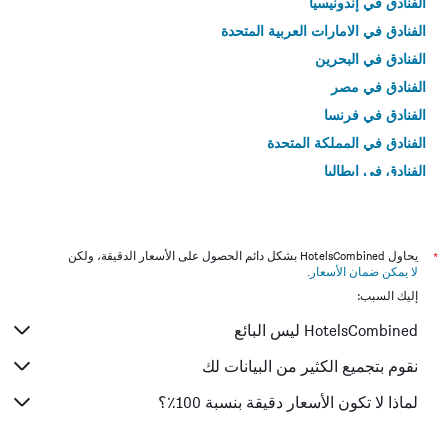
الفنادق في إندونيسيا
الفنادق في الامارات العربية المتحدة
الفنادق في البحرين
الفنادق في مصر
الفنادق في فرنسا
الفنادق في المملكة المتحدة
الفنادق في إيطاليا
الفنادق في تايلاند
*
يحاول HotelsCombined بشكل دائم الحصول على الأسعار الدقيقة، ولكن
لا يمكن ضمان الأسعار
.
إليك السبب:
HotelsCombined ليس البائع
نقوم بتجميع الكثير من البيانات لك
لماذا لا تكون الأسعار دقيقة بنسبة 100٪؟