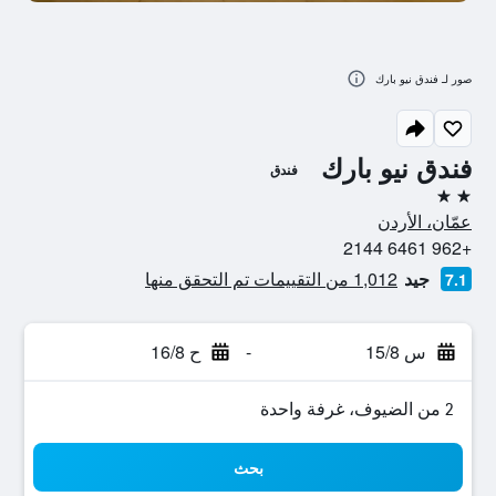
صور لـ فندق نيو بارك
فندق نيو بارك
فندق
2 نجمتين
عمّان، الأردن
+962 6461 2144
جيد
1,012 من التقييمات تم التحقق منها
7.1
س 15/8
-
ح 16/8
2 من الضيوف، غرفة واحدة
بحث