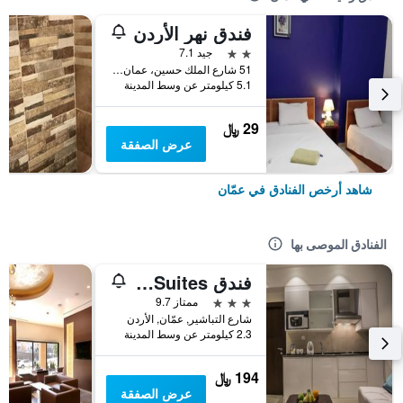
فندق نهر الأردن
2 نجمتين
جيد 7.1
51 شارع الملك حسين، عمان ، الأردن, عمّان, الأردن
5.1 كيلومتر عن وسط المدينة
29 ﷼
عرض الصفقة
شاهد أرخص الفنادق في عمّان
الفنادق الموصى بها
فندق Naylover Suites
3 نجوم
ممتاز 9.7
شارع التباشير, عمّان, الأردن
2.3 كيلومتر عن وسط المدينة
194 ﷼
عرض الصفقة