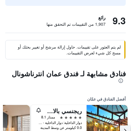
9.3
رائع
1,907 من التقييمات تم التحقق منها
لم يتم العثور على تقييمات. حاول إزالة مرشح أو تغيير بحثك أو
مسح كل شيء لعرض التقييمات.
فنادق مشابهة لـ فندق عمان انترناشونال
أفضل الفنادق في عمّان
ريجنسي بالاس عمان
5 نجوم
ممتاز 8.1
دوار الداخلية: دوار الداخلية - شارع الملكة علياء باتجاه دوار المدينة الرياضي, عمّان, الأردن
0.0 كيلومتر عن وسط المدينة