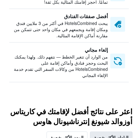
تمامًا. احجز إقامتك المثالية بكل ثقة!
أفضل صفقات الفنادق
يبحث HotelsCombined في أكثر من 3 ملايين فندق
ومكان إقامة ويجمعهم في مكان واحد حتى تتمكن من
مقارنة أماكن الإقامة المثالية.
إلغاء مجاني
من الوارد أن تتغير الخطط — نتفهم ذلك. ولهذا يمكنك
البحث وحجز فنادق وأماكن إقامة على
HotelsCombined من وكالات السفر التي تقدم خدمة
الإلغاء المجاني
اعثر على نتائج أفضل لإقامتك في كاريتاس
أوزوالد شيونغ إنترناشيونال هاوس
البلدان الأكثر شعبية
المدن الأكثر شعبية