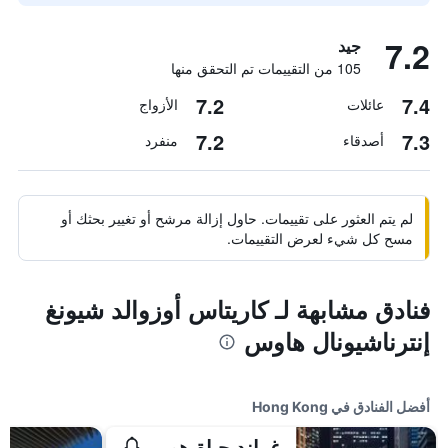
7.2
جيد
105 من التقييمات تم التحقق منها
7.2
7.4
عائلات
الأزواج
7.2
7.3
أصدقاء
منفرد
لم يتم العثور على تقييمات. حاول إزالة مرشح أو تغيير بحثك أو
مسح كل شيء لعرض التقييمات.
فنادق مشابهة لـ كاريتاس أوزوالد شيونغ
إنترناشيونال هاوس
أفضل الفنادق في Hong Kong
غراند حياة هونغ كونغ