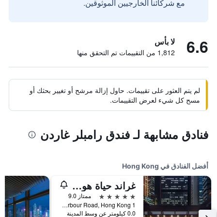
مع شركائنا الخارجيين الموثوقين.
6.6
لا بأس
1,812 من التقييمات تم التحقق منها
لم يتم العثور على تقييمات. حاول إزالة مرشح أو تغيير بحثك أو
مسح كل شيء لعرض التقييمات.
فنادق مشابهة لـ فندق رامبلر غاردن
أفضل الفنادق في Hong Kong
غراند حياة هونغ كونغ
5 نجوم
ممتاز 9.0
1 Harbour Road, Hong Kong, هونغ كونغ
0.0 كيلومتر عن وسط المدينة