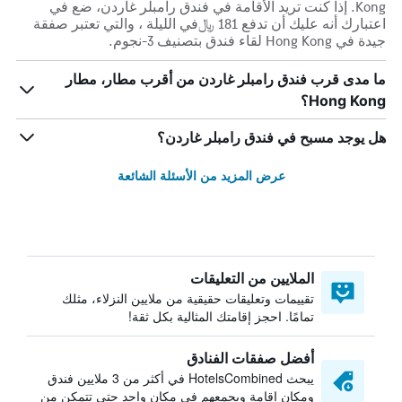
Kong. إذا كنت تريد الأقامة في فندق رامبلر غاردن، ضع في
اعتبارك أنه عليك أن تدفع 181 ﷼في الليلة ، والتي تعتبر صفقة
جيدة في Hong Kong لقاء فندق بتصنيف 3-نجوم.
ما مدى قرب فندق رامبلر غاردن من أقرب مطار، مطار
Hong Kong؟
هل يوجد مسبح في فندق رامبلر غاردن؟
عرض المزيد من الأسئلة الشائعة
الملايين من التعليقات
تقييمات وتعليقات حقيقية من ملايين النزلاء، مثلك
تمامًا. احجز إقامتك المثالية بكل ثقة!
أفضل صفقات الفنادق
يبحث HotelsCombined في أكثر من 3 ملايين فندق
ومكان إقامة ويجمعهم في مكان واحد حتى تتمكن من