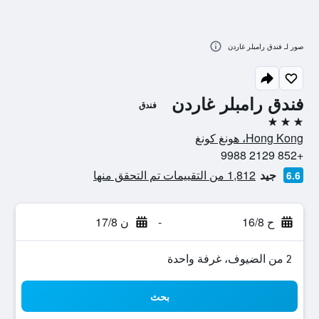
صور لـ فندق رامبلر غاردن
فندق رامبلر غاردن
فندق
3 نجوم
Hong Kong، هونغ كونغ
+852 2129 9988
جيد
1,812 من التقييمات تم التحقق منها
6.6
ح 16/8
-
ن 17/8
2 من الضيوف، غرفة واحدة
بحث