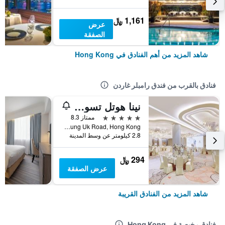
1,161 ﷼
عرض
الصفقة
شاهد المزيد من أهم الفنادق في Hong Kong
فنادق بالقرب من فندق رامبلر غاردن
نينا هوتل تسوين وان ويست
5 نجوم
ممتاز 8.3
No. 8 Yeung Uk Road, Hong Kong, هونغ كونغ
2.8 كيلومتر عن وسط المدينة
294 ﷼
عرض الصفقة
شاهد المزيد من الفنادق القريبة
فنادق رخيصة في Hong Kong