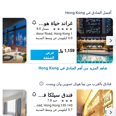
أفضل الفنادق في Hong Kong
غراند حياة هونغ كونغ
5 نجوم
ممتاز 9.0
1 Harbour Road, Hong Kong, هونغ كونغ
0.0 كيلومتر عن وسط المدينة
1,159 ﷼
عرض
الصفقة
شاهد المزيد من أهم الفنادق في Hong Kong
فنادق بالقرب من نينا هوتل تسوين وان ويست
فندق سيلكا فار إيست
3 نجوم
جيد 7.9
135-143 Castle Peak Road, Hong Kong, هونغ كونغ
0.7 كيلومتر عن وسط المدينة