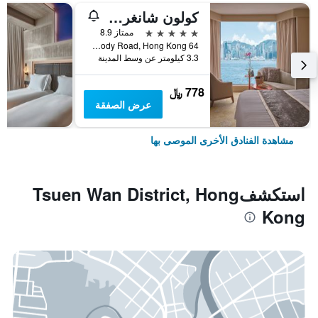
كولون شانغري- لا
5 نجوم
ممتاز 8.9
64 Mody Road, Hong Kong, هونغ كونغ
3.3 كيلومتر عن وسط المدينة
778 ﷼
عرض الصفقة
مشاهدة الفنادق الأخرى الموصى بها
استكشفTsuen Wan District, Hong
Kong