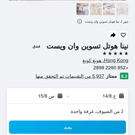
صور لـ نينا هوتل تسوين وان ويست
نينا هوتل تسوين وان ويست
فندق
5 نجوم
Hong Kong، هونغ كونغ
+852 2280 2898
ممتاز
5,937 من التقييمات تم التحقق منها
8.3
ج 14/8
-
س 15/8
2 من الضيوف، غرفة واحدة
بحث