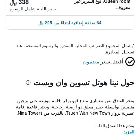
338 ﷼
Queen room، نوع السرير غير
معروف
سعر الليلة شامل الرسوم
64 صفقة إضافية ابتداءً من 225 ﷼
*
يشمل المجموع الضرائب المحلية المقدرة والرسوم المستحقة عند
تسجيل المغادرة.
أفضل سعر
مضمون
حول نينا هوتل تسوين وان ويست
يفخر الفندق بفن معماري مبدع فهو يوفر إقامة موزعة على برجين
متصلين بواسطة جسر معلق ذو أرضية زجاجية، ويعتبر قاعدة إقامة
عصرية لزوار Tsuen Wan New Town. بالقرب من Nina Towers.
يقدم هذا الفندق الفا...
المزيد