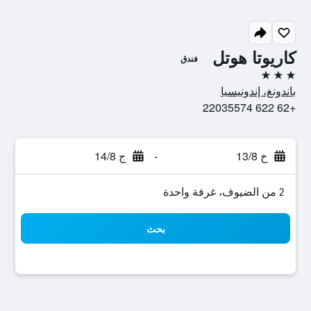
كاريوتا هوتل
فندق
3 نجوم
باندونغ، إندونيسيا
+62 622 22035574
خ 13/8
-
ج 14/8
2 من الضيوف، غرفة واحدة
بحث