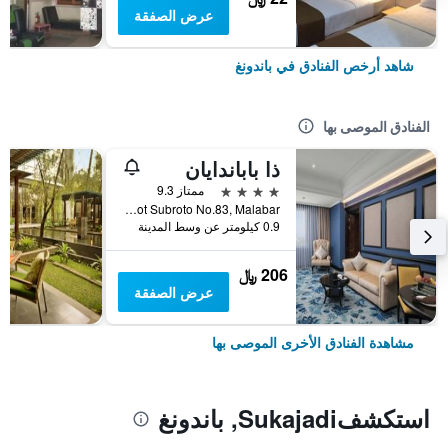
عرض الصفقة
شاهد أرخص الفنادق في باندونغ
الفنادق الموصى بها
ذا باباندايان
4 نجوم
ممتاز 9.3
Jl. Jendral Gatot Subroto No.83, Malabar, باندونغ, إندونيسيا
0.9 كيلومتر عن وسط المدينة
206 ﷼
عرض الصفقة
مشاهدة الفنادق الأخرى الموصى بها
استكشفSukajadi, باندونغ