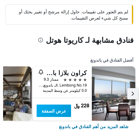
لم يتم العثور على تقييمات. حاول إزالة مرشح أو تغيير بحثك أو
مسح كل شيء لعرض التقييمات.
فنادق مشابهة لـ كاريوتا هوتل
أفضل الفنادق في باندونغ
كراون بلازا باندونغ
5 نجوم
ممتاز 9.3
Jl. Lembong No.19, باندونغ, إندونيسيا
0.0 كيلومتر عن وسط المدينة
228 ﷼
عرض الصفقة
شاهد المزيد من أهم الفنادق في باندونغ