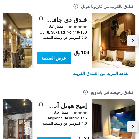
فنادق بالقرب من كاريوتا هوتل
فندق دي جافا باندونغ
4 نجوم
ممتاز 8.7
Jl. Sukajadi No 148-150, باندونغ, إندونيسيا
0.5 كيلومتر عن وسط المدينة
103 ﷼
عرض الصفقة
شاهد المزيد من الفنادق القريبة
فنادق رخيصة في باندونغ
إميج هوتل آند ريستو
3 نجوم
ممتاز 8.5
Jl. Lengkong Besar No.145, باندونغ, إندونيسيا
1.6 كيلومتر عن وسط المدينة
22 ﷼