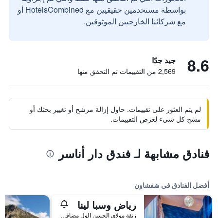
بواسطة مستخدمين حقيقيين مع HotelsCombined أو
مع شركائنا الخارجيين الموثوقين.
8.6
جيد جدًا
2,569 من التقييمات تم التحقق منها
لم يتم العثور على تقييمات. حاول إزالة مرشح أو تغيير بحثك أو
مسح كل شيء لعرض التقييمات.
فنادق مشابهة لـ فندق دار أناسر
أفضل الفنادق في شفشاون
رياض وسبا لينا
زنقة مولاي الحسن الول مضاقة حي الندلس المدينة القديمة, شفشاون, المغرب