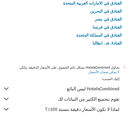
الفنادق في الامارات العربية المتحدة
الفنادق في البحرين
الفنادق في مصر
الفنادق في فرنسا
الفنادق في المملكة المتحدة
الفنادق في إيطاليا
الفنادق في تايلاند
*
يحاول HotelsCombined بشكل دائم الحصول على الأسعار الدقيقة، ولكن
لا يمكن ضمان الأسعار
.
إليك السبب:
HotelsCombined ليس البائع
نقوم بتجميع الكثير من البيانات لك
لماذا لا تكون الأسعار دقيقة بنسبة 100٪؟