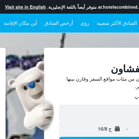
ar.hotelscombined
متوفر أيضاً باللغة الإنجليزية.
Visit site in English
رؤى
أرخص الفنادق
أين مكان الإقامة
فشاون
من مئات مواقع السفر وقارن بينها
-
ح 16/8