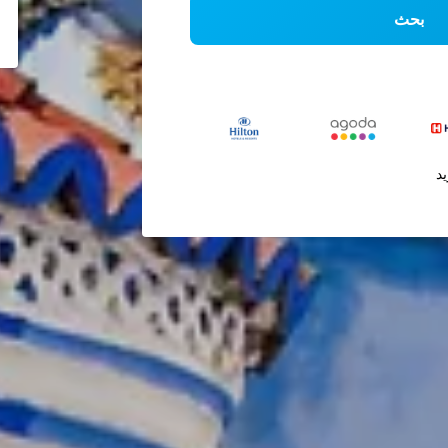
بحث
يد