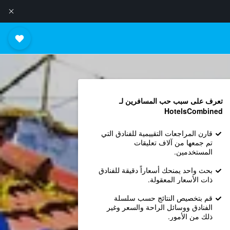
تعرف على سبب حب المسافرين لـ
HotelsCombined
قارن المراجعات التقييمية للفنادق التي
تم جمعها من آلاف تعليقات
المستخدمين.
بحث واحد يمنحك أسعاراً دقيقة للفنادق
ذات الأسعار المعقولة.
قم بتخصيص النتائج حسب سلسلة
الفنادق ووسائل الراحة والسعر وغير
ذلك من الأمور.