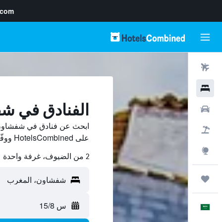
.com
رحلات طيران
فنادق
الفنادق في ش
سيارات
ابحث عن فنادق في شفشاون 
حزم العروض
على HotelsCombined ووفّر.
استكشاف
2 من الضيوف، غرفة واحدة
رحلات
س 15/8
العَرَبِيَّة