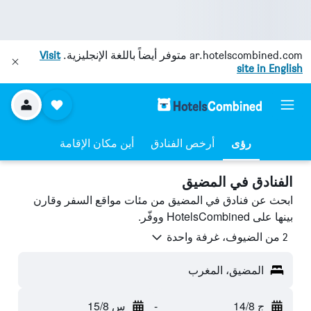
ar.hotelscombined.com
متوفر أيضاً باللغة الإنجليزية.
Visit
site in English
رؤى
أرخص الفنادق
أين مكان الإقامة
الفنادق في المضيق
ابحث عن فنادق في المضيق من مئات مواقع السفر وقارن
بينها على HotelsCombined ووفّر.
2 من الضيوف، غرفة واحدة
المضيق، المغرب
ج 14/8
-
س 15/8