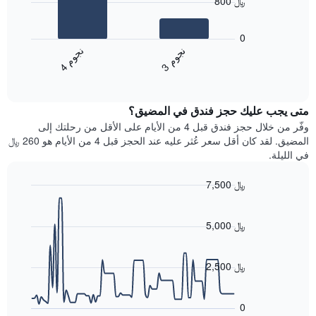
800 ﷼
محور
يعرض
X
المخطط
0
التي
التالي
ن
م
ن
م
تعرض
متوسط
3
ج
و
4
ج
و
فئات
End
سعر
of
الفنادق
الغرفة
interactive
بالنجوم.
خلال
chart
يتضمن
متى يجب عليك حجز فندق في المضيق؟
عطلة
المخطط
نهاية
وفّر من خلال حجز فندق قبل 4 من الأيام على الأقل من رحلتك إلى
1
هذا
المضيق. لقد كان أقل سعر عُثر عليه عند الحجز قبل 4 من الأيام هو 260 ﷼
محور
الأسبوع
في الليلة.
Y
الذي
الذي
عُثر
7,500 ﷼
يعرض
عليه
متوسط
Line
Chart
خلال
graphic.
chart
سعر
آخر
with
5,000 ﷼
الغرفة
3
90
هذه
أيام
data
الليلة
points.
مع
2,500 ﷼
الذي
التصنيف
عُثر
حسب
يعرض
عليه
النجوم
المخطط
0
خلال
التالي
يتضمن