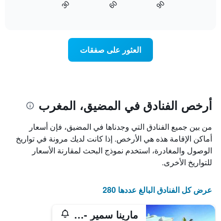
60
90
30
آخر
كيفية
المخطط
End
3
of
1
تغير
interactive
أيام
سعر
محور
chart
X
غرفة
عند
الذي
العثور على صفقات
يعرض
اقتراب
تاريخ
فئات
الإقامة
الفنادق
يتضمن
بالنجوم.
يتضمن
المخطط
1
المخطط
أرخص الفنادق في المضيق، المغرب
1
محور
X
محور
من بين جميع الفنادق التي وجدناها في المضيق، فإن أسعار
Y
الذي
الذي
يعرض
أماكن الإقامة هذه هي الأرخص. إذا كانت لديك مرونة في تواريخ
عدد
يعرض
الوصول والمغادرة، استخدم نموذج البحث لمقارنة الأسعار
الأيام
متوسط
للتواريخ الأخرى.
قبل
سعر
غرفة
الإقامة
في
يتضمن
عرض كل الفنادق البالغ عددها 280
عطلة
المخطط
نهاية
التالي
مارينا سمير - فندق وسبا
1
هذا