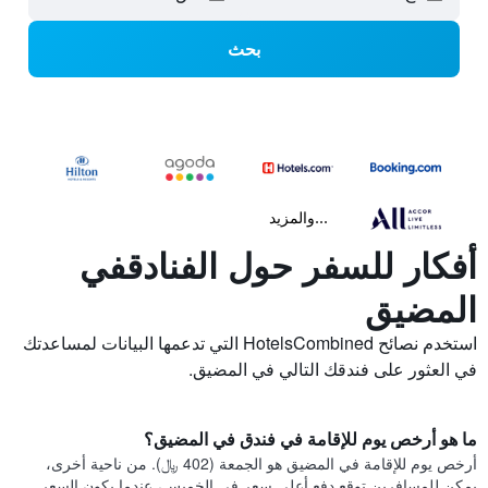
بحث
...والمزيد
أفكار للسفر حول الفنادقفي
المضيق
استخدم نصائح HotelsCombined التي تدعمها البيانات لمساعدتك
في العثور على فندقك التالي في المضيق.
ما هو أرخص يوم للإقامة في فندق في المضيق؟
أرخص يوم للإقامة في المضيق هو الجمعة (402 ﷼). من ناحية أخرى،
يمكن للمسافرين توقع دفع أعلى سعر في الخميس، عندما يكون السعر