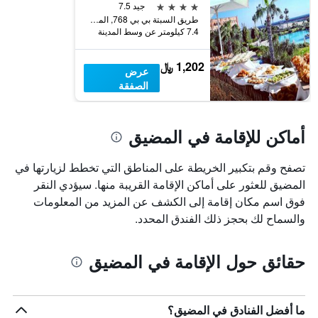
محور
الأسبوع
4 نجوم
جيد 7.5
Y
خلال
طريق السبتة بي بي 768, المضيق, المغرب
آخر
الذي
7.4 كيلومتر عن وسط المدينة
3
يعرض
أيام
متوسط
1,202 ﷼
سعر
عرض
غرفة
الصفقة
أماكن للإقامة في المضيق
تصفح وقم بتكبير الخريطة على المناطق التي تخطط لزيارتها في
المضيق للعثور على أماكن الإقامة القريبة منها. سيؤدي النقر
فوق اسم مكان إقامة إلى الكشف عن المزيد من المعلومات
والسماح لك بحجز ذلك الفندق المحدد.
حقائق حول الإقامة في المضيق
ما أفضل الفنادق في المضيق؟