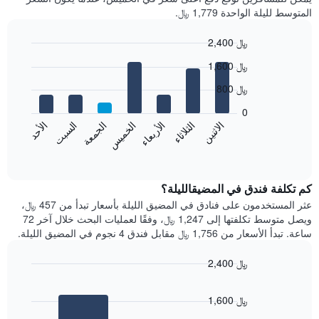
المتوسط لليلة الواحدة 1,779 ﷼.
2,400 ﷼
Bar
Chart
1,600 ﷼
graphic.
chart
with
800 ﷼
7
bars.
0
الاثنين
الخميس
الأحد
الأربعاء
السبت
الثلاثاء
الجمعة
يعرض
المخطط
End
of
التالي
interactive
متوسط
chart
سعر
كم تكلفة فندق في المضيقالليلة؟
غرفة
عثر المستخدمون على فنادق في المضيق الليلة بأسعار تبدأ من 457 ﷼،
كل
ويصل متوسط تكلفتها إلى 1,247 ﷼، وفقًا لعمليات البحث خلال آخر 72
يوم
ساعة. تبدأ الأسعار من 1,756 ﷼ مقابل فندق 4 نجوم في المضيق الليلة.
في
الأسبوع
2,400 ﷼
يتضمن
Bar
المخطط
Chart
graphic.
chart
1
1,600 ﷼
with
محور
2