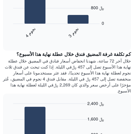
X
bars.
الذي
800 ﷼
يعرض
يعرض
أيام
المخطط
0
الأسبوع.
التالي
ن
م
ن
م
يتضمن
متوسط
3
ج
و
4
ج
و
المخطط
End
سعر
of
التالي
الغرفة
interactive
1
هذه
chart
محور
كم تكلفة غرفة المضيق فندق خلال عطلة نهاية هذا الأسبوع؟
الليلة
Y
الذي
خلال آخر 72 ساعة، شهدنا انخفاض أسعار فنادق في المضيق خلال عطلة
الذي
عُثر
نهاية هذا الأسبوع تصل إلى 457 ﷼في الليلة. إذا كنت تبحث عن فندق ثلاث
يعرض
عليه
نجوم لعطلة نهاية هذا الأسبوع تحديدًا، فقد عثر مستخدمونا على أسعار
متوسط
خلال
منخفضة تصل إلى 457 ﷼ في الليلة. مقابل فندق 4 نجوم في المضيق، عُثر
سعر
آخر
مؤخرًا على أرخص سعر والذي كان 2,269 ﷼في الليلة لعطلة نهاية هذا
غرفة
3
الأسبوع.
أيام
مع
2,400 ﷼
التصنيف
Bar
حسب
Chart
graphic.
chart
النجوم
1,600 ﷼
with
يتضمن
2
المخطط
bars.
1