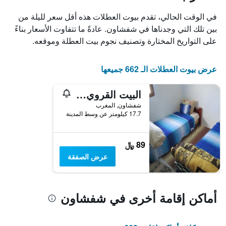
X
الذي
في الوقت الحالي، تقدم بيوت العطلات هذه أقل سعر لليلة من
يعرض
بين تلك التي وجدناها في شفشاون. عادةً ما تتفاوت الأسعار بناءً
أيام
على التواريخ المختارة وتصنيف نجوم بيت العطلة وموقعه.
الأسبوع.
يتضمن
المخطط
عرض بيوت العطلات الـ 662 جميعها
التالي
1
محور
البيت القروي هومار
Y
شفشاون, المغرب
الذي
17.7 كيلومتر عن وسط المدينة
يعرض
متوسط
سعر
89 ﷼
غرفة
عرض الصفقة
أماكن إقامة أخرى في شفشاون