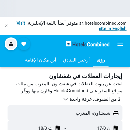
ar.hotelscombined.com
متوفر أيضاً باللغة الإنجليزية.
Visit
site in English
رؤى
أرخص الفنادق
أين مكان الإقامة
إيجارات العطلات في شفشاون
ابحث عن بيوت العطلات في شفشاون، المغرب من مئات
مواقع السفر على HotelsCombined وقارن بينها ووفّر.
2 من الضيوف، غرفة واحدة
شفشاون، المغرب
ن 17/8
-
ث 18/8