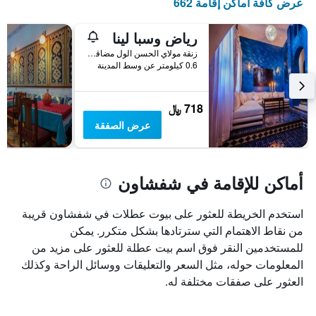
عرض كافة أماكن إقامة 662
رياض وسبا لينا
زنقة مولاي الحسن الول مضاقة حي الندلس المدينة القديمة, شفشاون, المغرب
0.6 كيلومتر عن وسط المدينة
718 ﷼
عرض الصفقة
أماكن للإقامة في شفشاون
استخدم الخريطة للعثور على بيوت عطلات في شفشاون قريبة
من نقاط الاهتمام التي سترتادها بشكل متكرر. يمكن
للمستخدمين النقر فوق اسم بيت عطلة للعثور على مزيد من
المعلومات حوله، مثل السعر والتعليقات ووسائل الراحة وكذلك
العثور على صفقات مختلفة له.