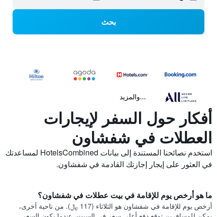
بحث
...والمزيد
أفكار حول السفر لإيجارات
العطلات في شفشاون
استخدم نصائحنا المستندة إلى بيانات HotelsCombined لمساعدتك
في العثور على إيجار إجازتك القادمة في شفشاون.
ما هو أرخص يوم للإقامة في بيت عطلات في شفشاون؟
أرخص يوم للإقامة في شفشاون هو الثلاثاء (117 ﷼). من ناحية أخرى،
يمكن للمسافرين توقع دفع أعلى سعر في السبت، عندما يكون السعر