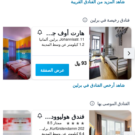
شاهد المزيد من الفنادق القريبة
فنادق رخيصة في برلين
هارت أوف جولد هوستل برلين
Johannisstr. 11, برلين, ألمانيا
1.2 كيلومتر عن وسط المدينة
93 ﷼
عرض الصفقة
شاهد أرخص الفنادق في برلين
الفنادق الموصى بها
فندق هوليوود ميديا أم كورفورستيندام
4 نجوم
ممتاز 8.5
Kurfürstendamm 202, برلين, ألمانيا
6.4 كيلومتر عن وسط المدينة