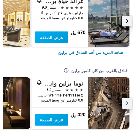
غراند حياة برلين
5 نجوم
ممتاز 9.0
مارلين ديتري بلاتز 2, برلين, ألمانيا
0.0 كيلومتر عن وسط المدينة
670 ﷼
عرض الصفقة
شاهد المزيد من أهم الفنادق في برلين
فنادق بالقرب من كازا كامبر برلين
نوما برلين واينميستر
4 نجوم
ممتاز 8.5
Weinmeisterstrasse 2, برلين, ألمانيا
0.0 كيلومتر عن وسط المدينة
420 ﷼
عرض الصفقة