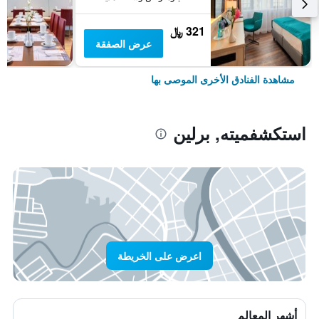
321 ﷼
عرض الصفقة
مشاهدة الفنادق الأخرى الموصى بها
استكشفميته, برلين
اعرض على الخريطة
أشهر المعالم