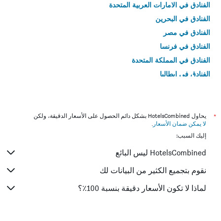
الفنادق في الامارات العربية المتحدة
الفنادق في البحرين
الفنادق في مصر
الفنادق في فرنسا
الفنادق في المملكة المتحدة
الفنادق في إيطاليا
الفنادق في تايلاند
*
يحاول HotelsCombined بشكل دائم الحصول على الأسعار الدقيقة، ولكن
لا يمكن ضمان الأسعار
.
إليك السبب:
HotelsCombined ليس البائع
نقوم بتجميع الكثير من البيانات لك
لماذا لا تكون الأسعار دقيقة بنسبة 100٪؟