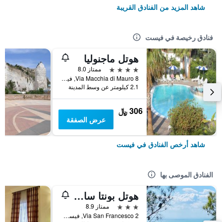
شاهد المزيد من الفنادق القريبة
فنادق رخيصة في فيست
هوتل ماجنوليا
4 نجوم
ممتاز 8.0
Via Macchia di Mauro 8, فيست, مقاطعة فودجا, إيطاليا
2.1 كيلومتر عن وسط المدينة
306 ﷼
عرض الصفقة
شاهد أرخص الفنادق في فيست
الفنادق الموصى بها
هوتل بونتا سان فرانسيسكو
3 نجوم
ممتاز 8.9
Via San Francesco 2, فيست, مقاطعة فودجا, إيطاليا