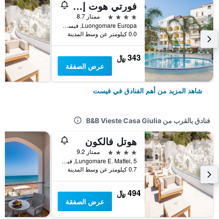
فورتي هوت إس ا رٓإل
4 نجوم
ممتاز 8.7
Luongomare Europa, فيست, مقاطعة فودجا, إيطاليا
0.0 كيلومتر عن وسط المدينة
343 ﷼
عرض الصفقة
شاهد المزيد من أهم الفنادق في فيست
فنادق بالقرب من B&B Vieste Casa Giulia
هوتل فالكون
4 نجوم
ممتاز 9.2
Lungomare E. Mattei, 5, فيست, مقاطعة فودجا, إيطاليا
0.7 كيلومتر عن وسط المدينة
494 ﷼
عرض الصفقة