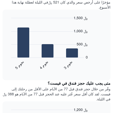
آخر
مؤخرًا على أرخص سعر والذي كان 521 ﷼في الليلة لعطلة نهاية هذا
غرفة
3
الأسبوع.
أيام
مع
1,500 ﷼
التصنيف
Bar
حسب
Chart
graphic.
chart
النجوم
1,000 ﷼
with
يتضمن
3
المخطط
bars.
1
500 ﷼
محور
يعرض
X
المخطط
0
التي
التالي
ن
م
ن
م
ن
م
تعرض
متوسط
4
ج
و
3
ج
و
5
ج
و
فئات
End
سعر
of
الفنادق
الغرفة
interactive
بالنجوم.
خلال
chart
يتضمن
متى يجب عليك حجز فندق في فيست؟
عطلة
المخطط
نهاية
وفّر من خلال حجز فندق قبل 77 من الأيام على الأقل من رحلتك إلى
1
هذا
فيست. لقد كان أقل سعر عُثر عليه عند الحجز قبل 77 من الأيام هو 388 ﷼
محور
الأسبوع
في الليلة.
Y
الذي
الذي
عُثر
1,200 ﷼
يعرض
عليه