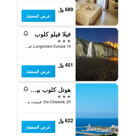
689 ﷼
عرض الصفقة
فيلا فيلو كلوب
3 نجوم
Lungomare Europa 19, فيست, مقاطعة فودجا, إيطاليا
451 ﷼
عرض الصفقة
هوتل كلوب بيلافيستا
3 نجوم
Via Chiesola, 20, فيست, مقاطعة فودجا, إيطاليا
622 ﷼
عرض الصفقة