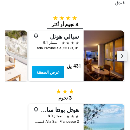
فندق.
4 نجوم
4 نجوم أو أكثر
سيالي هوتل
4 نجوم
ممتاز 9.1
Strada Provinciale, 53 Bis, 91, فيست, مقاطعة فودجا, إيطاليا
431 ﷼
عرض الصفقة
3 نجوم
3 نجوم
هوتل بونتا سان فرانسيسكو
3 نجوم
ممتاز 8.9
Via San Francesco 2, فيست, مقاطعة فودجا, إيطاليا