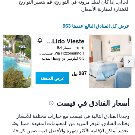
الذي
يعرض
الحالي. إذا كان لديك مرونة في التواريخ، قم بتغيير التواريخ
عدد
يعرض
المُختارة لمقارنة الأسعار.
الأيام
متوسط
قبل
سعر
غرفة
الإقامة
عرض كل الفنادق البالغ عددها 963
في
يتضمن
عطلة
المخطط
Hotel Lido Vieste
نهاية
التالي
1
هذا
2 نجمتين
ممتاز 9.4
محور
الأسبوع
Via Pizzomunno 1, فيست, مقاطعة فودجا, إيطاليا
Y
خلال
0.5 كيلومتر عن وسط المدينة
آخر
الذي
3
يعرض
287 ﷼
أيام
متوسط
عرض الصفقة
سعر
غرفة
أسعار الفنادق في فيست
وجدنا الفنادق التالية في فيست مع خيارات مختلفة للأسعار
وفئات الفنادق. لنوفر المزيد من المعلومات المفيدة، قمنا أيضًا
بتحديد أماكن الإقامة الأكثر شهرة والأفضل قيمة ضمن كل فئة