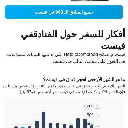
جميع الفنادق الـ 963 في فيست
أفكار للسفر حول الفنادقفي
فيست
استخدم نصائح HotelsCombined التي تدعمها البيانات لمساعدتك
في العثور على فندقك التالي في فيست.
ما هو الشهر الأرخص لحجز فندق في فيست؟
الشهر الأرخص لحجز فندق في فيست هو نوفمبر (300 ﷼). عكس من ذلك،
فإن الشهر الأكثر تكلفة للإقامة في فيست هو أغسطس (974 ﷼).
1,200 ﷼
Bar
Chart
800 ﷼
graphic.
chart
with
400 ﷼
12