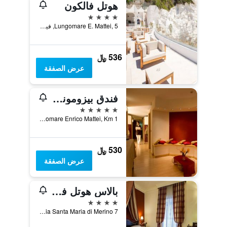
هوتل فالكون
4 نجوم
Lungomare E. Mattei, 5, فيست, مقاطعة فودجا, إيطاليا
536 ﷼
عرض الصفقة
فندق بيزومونو فيسيتي بالاس
5 نجوم
Lungomare Enrico Mattei, Km 1, فيست, مقاطعة فودجا, إيطاليا
530 ﷼
عرض الصفقة
بالاس هوتل فيستيه
4 نجوم
Via Santa Maria di Merino 7, فيست, مقاطعة فودجا, إيطاليا