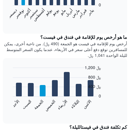
bars.
0
فبراير
مايو
أغسطس
نوفمبر
يناير
أبريل
يوليو
أكتوبر
مارس
يونيو
سبتمبر
ديسمبر
يعرض
المخطط
End
of
التالي
interactive
متوسط
chart
سعر
ما هو أرخص يوم للإقامة في فندق في فيست؟
غرفة
أرخص يوم للإقامة في فيست هو الجمعة (490 ﷼). من ناحية أخرى، يمكن
كل
للمسافرين توقع دفع أعلى سعر في الأربعاء، عندما يكون السعر المتوسط
شهر
لليلة الواحدة 1,041 ﷼.
يتضمن
المخطط
1,200 ﷼
1
Bar
محور
Chart
800 ﷼
graphic.
chart
X
with
الذي
400 ﷼
7
يعرض
bars.
0
الشهور.
الاثنين
الخميس
الأحد
الأربعاء
السبت
الثلاثاء
الجمعة
يتضمن
يعرض
المخطط
المخطط
End
التالي
of
التالي
interactive
1
متوسط
chart
محور
سعر
كم تكلفة فندق في فيستالليلة؟
Y