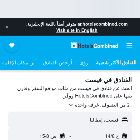
ar.hotelscombined.com
متوفر أيضاً باللغة الإنجليزية.
Visit site in English
رؤى
أرخص الفنادق
أين مكان الإقامة
الفنادق في فيست
ابحث عن فنادق في فيست من مئات مواقع السفر وقارن
بينها على HotelsCombined ووفّر.
2 من الضيوف، غرفة واحدة
فيست، إيطاليا
ج 14/8
-
س 15/8