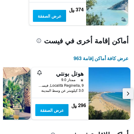
374 ﷼
عرض الصفقة
أماكن إقامة أخرى في فيست
عرض كافة أماكن إقامة 963
هوتل بونتي
نجمة واحدة
ممتاز 9.0
Località Reginella, 9, فيست, مقاطعة فودجا, إيطاليا
3.0 كيلومتر عن وسط المدينة
296 ﷼
عرض الصفقة