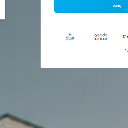
بحث
يد