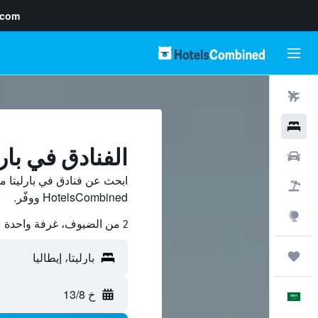
.com
رحلات طيران
فنادق
الفنادق في بارل
سيارات
ابحث عن فنادق في بارليتا م
حزم العروض
HotelsCombined ووفّر.
استكشاف
2 من الضيوف، غرفة واحدة
رحلات
خ 13/8
العَرَبِيَّة