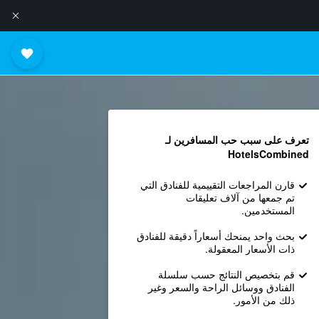
تعرف على سبب حب المسافرين لـ
HotelsCombined
قارن المراجعات التقييمية للفنادق التي
تم جمعها من آلاف تعليقات
المستخدمين.
بحث واحد يمنحك أسعاراً دقيقة للفنادق
ذات الأسعار المعقولة.
قم بتخصيص النتائج حسب سلسلة
الفنادق ووسائل الراحة والسعر وغير
ذلك من الأمور.