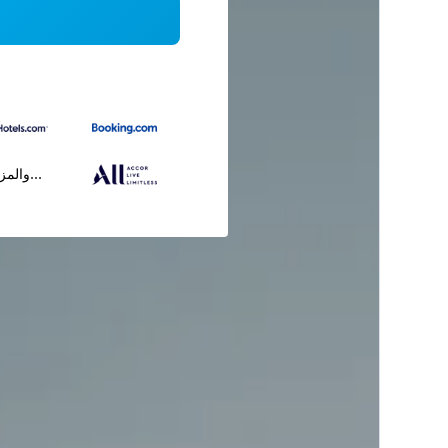
...والمز