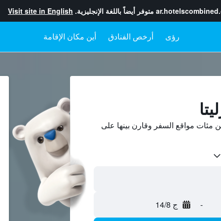
ar.hotelscombined
متوفر أيضاً باللغة الإنجليزية.
Visit site in English
رؤى
أرخص الفنادق
أين مكان الإقامة
يتا
ن مئات مواقع السفر وقارن بينها على
-
ج 14/8