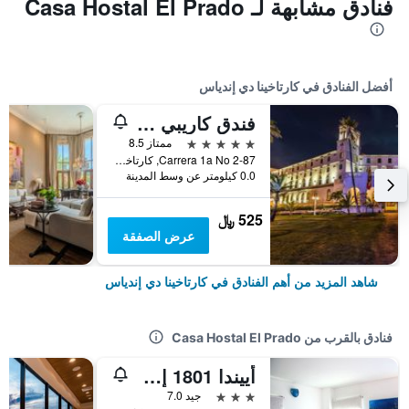
فنادق مشابهة لـ Casa Hostal El Prado
أفضل الفنادق في كارتاخينا دي إندياس
فندق كاريبي باي فاراندا جراند، وهو عضو في مجموعة راديسون إندفيدوالز
5 نجوم
ممتاز 8.5
Carrera 1a No 2-87, كارتاخينا دي إندياس, كولومبيا
0.0 كيلومتر عن وسط المدينة
525 ﷼
عرض الصفقة
شاهد المزيد من أهم الفنادق في كارتاخينا دي إندياس
فنادق بالقرب من Casa Hostal El Prado
أييندا 1801 إل أوشيانو
3 نجوم
جيد 7.0