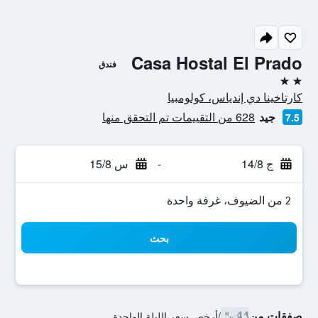
Casa Hostal El Prado
فندق
2 نجمتين
كارتاخينا دي إندياس، كولومبيا
جيد
628 من التقييمات تم التحقق منها
7.5
ج 14/8
-
س 15/8
2 من الضيوف، غرفة واحدة
بحث
صفقات من
44 ﷼
/
أرخص سعر الليلة الواحدة