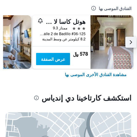
الفنادق الموصى بها
هوتل كاسا لا في باي بيسبوك كولومبيا
3 نجوم
ممتاز 9.3
Calle 2 de Badillo #36-125, كارتاخينا دي إندياس, كولومبيا
8.2 كيلومتر عن وسط المدينة
578 ﷼
عرض الصفقة
مشاهدة الفنادق الأخرى الموصى بها
استكشف كارتاخينا دي إندياس