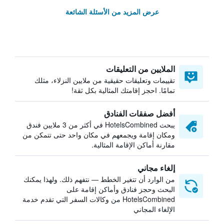
عرض المزيد من الأسئلة الشائعة
الملايين من التعليقات
تقييمات وتعليقات حقيقية من ملايين النزلاء، مثلك
تمامًا. احجز إقامتك المثالية بكل ثقة!
أفضل صفقات الفنادق
يبحث HotelsCombined في أكثر من 3 ملايين فندق
ومكان إقامة ويجمعهم في مكان واحد حتى تتمكن من
مقارنة أماكن الإقامة المثالية.
إلغاء مجاني
من الوارد أن تتغير الخطط — نتفهم ذلك. ولهذا يمكنك
البحث وحجز فنادق وأماكن إقامة على
HotelsCombined من وكالات السفر التي تقدم خدمة
الإلغاء المجاني