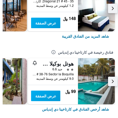
Diagonal 21 # 45 - 35, كارتاخينا دي إندياس, كولومبيا
1.2 كيلومتر عن وسط المدينة
148 ﷼
عرض الصفقة
شاهد المزيد من الفنادق القريبة
فنادق رخيصة في كارتاخينا دي إندياس
هوتل بوكيلا سويتس
2 نجمتين
جيد 6.6
Cra 9 # 38-76 Sector la Boquilla, كارتاخينا دي إندياس, كولومبيا
9.0 كيلومتر عن وسط المدينة
99 ﷼
عرض الصفقة
شاهد أرخص الفنادق في كارتاخينا دي إندياس