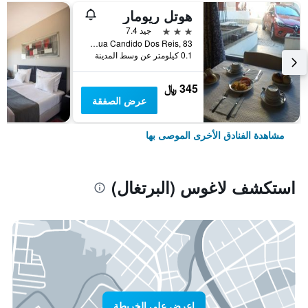
هوتل ريومار
3 نجوم
جيد 7.4
Rua Candido Dos Reis, 83, لاغوس (البرتغال), منطقة فارو, البرتغال
0.1 كيلومتر عن وسط المدينة
345 ﷼
عرض الصفقة
مشاهدة الفنادق الأخرى الموصى بها
استكشف لاغوس (البرتغال)
اعرض على الخريطة