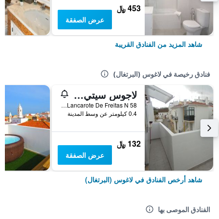
453 ﷼
عرض الصفقة
شاهد المزيد من الفنادق القريبة
فنادق رخيصة في لاغوس (البرتغال)
لاجوس سيتي سنتر جيست هاوس آند هوستل
Rua Lancarote De Freitas N 58, لاغوس (البرتغال), منطقة فارو, البرتغال
0.4 كيلومتر عن وسط المدينة
132 ﷼
عرض الصفقة
شاهد أرخص الفنادق في لاغوس (البرتغال)
الفنادق الموصى بها