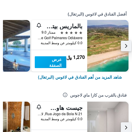
أفضل الفنادق في لاغوس (البرتغال)
بالماريس بيتش هاوس هوتل - لدالتس فريندلي
5 نجوم
ممتاز 9.0
Campo de Golf Palmares Odiáxere, لاغوس (البرتغال), منطقة فارو, البرتغال
0.0 كيلومتر عن وسط المدينة
1,270 ﷼
عرض
الصفقة
شاهد المزيد من أهم الفنادق في لاغوس (البرتغال)
فنادق بالقرب من كازا ماي لاجوس
جيست هاوس لافلي سوان
Rua Jogo da Bola N 21, لاغوس (البرتغال), منطقة فارو, البرتغال
0.0 كيلومتر عن وسط المدينة