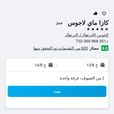
كازا ماي لاجوس
فندق
5 نجوم
لاغوس (البرتغال)، البرتغال
+351 968 369 732
ممتاز
620 من التقييمات تم التحقق منها
9.2
خ 13/8
-
ج 14/8
2 من الضيوف، غرفة واحدة
بحث