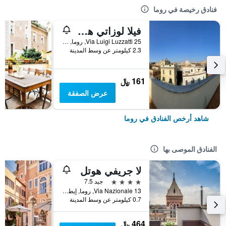
فنادق رخيصة في روما
فيلا لوزاتي هوستل
25 Via Luigi Luzzatti, روما, إيطاليا
2.3 كيلومتر عن وسط المدينة
161 ﷼
عرض الصفقة
شاهد أرخص الفنادق في روما
الفنادق الموصى بها
لا جريفي هوتل
4 نجوم
جيد 7.5
Via Nazionale 13, روما, إيطاليا
0.7 كيلومتر عن وسط المدينة
464 ﷼