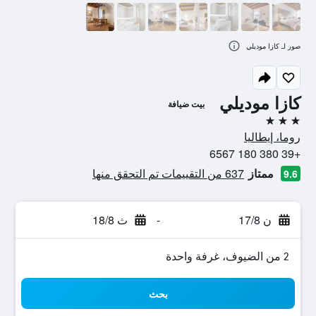
صور لـ كازا موديلي
كازا موديلي
بيت ضيافة
3 نجوم
روما، إيطاليا
+39 380 180 6567
ممتاز
637 من التقييمات تم التحقق منها
9.6
ن 17/8
-
ث 18/8
2 من الضيوف، غرفة واحدة
بحث