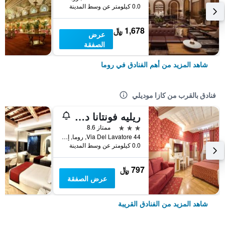
0.0 كيلومتر عن وسط المدينة
1,678 ﷼
عرض
الصفقة
شاهد المزيد من أهم الفنادق في روما
فنادق بالقرب من كازا موديلي
ريليه فونتانا دي تريفي
3 نجوم
ممتاز 8.6
Via Del Lavatore 44, روما, إيطاليا
0.0 كيلومتر عن وسط المدينة
797 ﷼
عرض الصفقة
شاهد المزيد من الفنادق القريبة