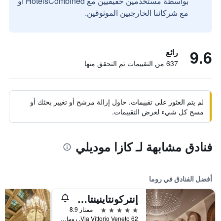
بواسطة مستخدمين حقيقيين مع HotelsCombined أو
مع شركائنا الخارجيين الموثوقين.
9.6
رائع
637 من التقييمات تم التحقق منها
لم يتم العثور على تقييمات. حاول إزالة مرشح أو تغيير بحثك أو
مسح كل شيء لعرض التقييمات.
فنادق مشابهة لـ كازا موديلي
أفضل الفنادق في روما
إنتركونتاينينتال روم أمباسشياتوري بالاس باي آيتش جي
5 نجوم
ممتاز 8.9
Via Vittorio Veneto 62, روما, إيطاليا