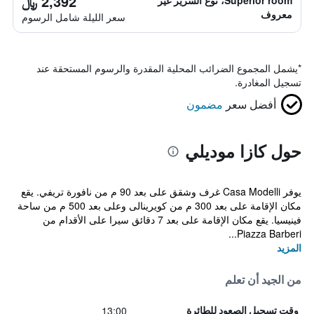
2,392 ﷼
Superior room، نوع السرير غير
معروف
سعر الليلة شامل الرسوم
*
يشمل المجموع الضرائب المحلية المقدرة والرسوم المستحقة عند
تسجيل المغادرة.
أفضل سعر
مضمون
حول كازا موديلي
يوفر Casa Modelli غرف وشقق على بعد 90 م من نافورة تريفي. يقع
مكان الإقامة على بعد 300 م من كويرينالى وعلى بعد 500 م من ساحة
فينيسيا. يقع مكان الإقامة على بعد 7 دقائق سيرا على الأقدام من
Piazza Barberi...
المزيد
من الجيد أن تعلم
13:00
وقت تسجيل الصعود للطائرة