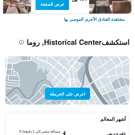
عرض الصفقة
مشاهدة الفنادق الأخرى الموصى بها
استكشفHistorical Center, روما
اعرض على الخريطة
أشهر المعالم
مسافة مشي إلى 1 دقيقة
0.1
نافورة تريفي