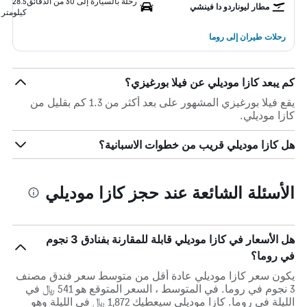
رحلة بالسيارة إلى 30 من الدقائق
28.5
مطار ليوناردو دا فينشي
كيلومتر
رحلات طيران إلى روما
كم يبعد كازا موديلي عن فيلا بورغيزي؟
يقع فيلا بورغيزي المشهور على بعد أكثر من 1.3 كم بقليل من
كازا موديلي.
هل كازا موديلي قريب من خطوات الاسبانية؟
الأسئلة الشائعة عند حجز كازا موديلي
هل الأسعار في كازا موديلي قابلة للمقارنة بفنادق 3 نجوم
في روما؟
يكون سعر كازا موديلي عادة أقل من متوسط ​​سعر فندق مصنف
3 نجوم في روما. في المتوسط ، السعر المتوقع هو 541 ﷼ في
الليلة في روما. كازا موديلي سيعطيك 1,872 ﷼ في الليلة وهو