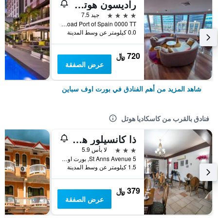
راديسون هوتل ترينيداد
4 نجوم
جيد 7.5
Wrightson Road Port of Spain 0000 TT, بورت اوف سباين, ترينيداد وتوباغو
0.0 كيلومتر عن وسط المدينة
720 ﷼
عرض الصفقة
شاهد المزيد من أهم الفنادق في بورت اوف سباين
فنادق بالقرب من كاسكاديا هوتل
ذا كانسيلور هوتل
3 نجوم
لا بأس 5.9
5 St Anns Avenue, بورت اوف سباين, ترينيداد وتوباغو
1.5 كيلومتر عن وسط المدينة
379 ﷼
عرض الصفقة