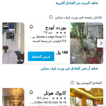
شاهد المزيد من الفنادق القريبة
فنادق رخيصة في بورت اوف سباين
بورت لودج
3 نجوم
جيد 7.8
71 Gloster Lodge Road, بورت اوف سباين, ترينيداد وتوباغو
0.6 كيلومتر عن وسط المدينة
186 ﷼
عرض الصفقة
شاهد أرخص الفنادق في بورت اوف سباين
الفنادق الموصى بها
كابوك هوتل
4 نجوم
ممتاز 8.0
16-18 Cotton Hill St Clair, بورت اوف سباين, ترينيداد وتوباغو