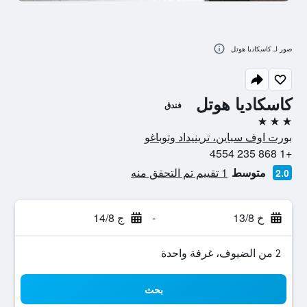
صور لـ كاسكاديا هوتل
كاسكاديا هوتل
فندق
3 نجوم
بورت اوف سباين، ترينيداد وتوباغو
+1 868 235 4554
متوسط
1 تقييم تم التحقق منه
2.0
خ 13/8
-
ج 14/8
2 من الضيوف، غرفة واحدة
بحث