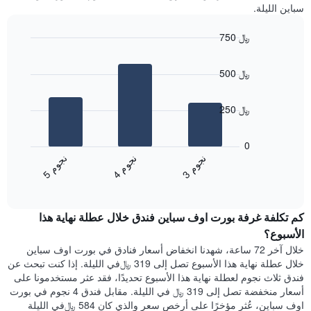
في
سباين الليلة.
سعر
الأسبوع
غرفة
يتضمن
750 ﷼
المخطط
Bar
1
Chart
graphic.
chart
محور
500 ﷼
with
X
3
الذي
bars.
يعرض
250 ﷼
أيام
يعرض
الأسبوع.
المخطط
0
يتضمن
التالي
ن
م
ن
م
ن
م
المخطط
متوسط
4
ج
و
3
ج
و
5
ج
و
التالي
End
سعر
1
of
الغرفة
interactive
محور
هذه
chart
Y
كم تكلفة غرفة بورت اوف سباين فندق خلال عطلة نهاية هذا
الليلة
الذي
الذي
الأسبوع؟
يعرض
عُثر
خلال آخر 72 ساعة، شهدنا انخفاض أسعار فنادق في بورت اوف سباين
متوسط
عليه
خلال عطلة نهاية هذا الأسبوع تصل إلى 319 ﷼في الليلة. إذا كنت تبحث عن
سعر
خلال
فندق ثلاث نجوم لعطلة نهاية هذا الأسبوع تحديدًا، فقد عثر مستخدمونا على
غرفة
آخر
أسعار منخفضة تصل إلى 319 ﷼ في الليلة. مقابل فندق 4 نجوم في بورت
3
اوف سباين، عُثر مؤخرًا على أرخص سعر والذي كان 584 ﷼في الليلة
أيام