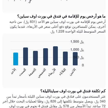
المخطط
End
of
التالي
interactive
متوسط
chart
سعر
ما هو أرخص يوم للإقامة في فندق في بورت اوف سباين؟
غرفة
أرخص يوم للإقامة في بورت اوف سباين هو الأحد (831 ﷼). من ناحية
كل
أخرى، يمكن للمسافرين توقع دفع أعلى سعر في الأربعاء، عندما يكون
شهر
السعر المتوسط لليلة الواحدة 1,228 ﷼.
يتضمن
المخطط
1,500 ﷼
1
Bar
محور
Chart
1,000 ﷼
graphic.
chart
X
with
الذي
500 ﷼
7
يعرض
bars.
0
الشهور.
الاثنين
الخميس
الأحد
الأربعاء
السبت
الثلاثاء
الجمعة
يتضمن
يعرض
المخطط
المخطط
End
التالي
of
التالي
interactive
1
متوسط
chart
محور
سعر
كم تكلفة فندق في بورت اوف سباينالليلة؟
Y
غرفة
عثر المستخدمون على فنادق في بورت اوف سباين الليلة بأسعار تبدأ من
الذي
كل
340 ﷼، ويصل متوسط تكلفتها إلى 826 ﷼، وفقًا لعمليات البحث خلال آخر
يعرض
يوم
72 ساعة. تبدأ الأسعار من 578 ﷼ مقابل فندق 4 نجوم في بورت اوف
متوسط