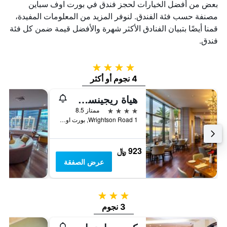
بعض من أفضل الخيارات لحجز فندق في بورت اوف سباين
مصنفة حسب فئة الفندق. لنوفر المزيد من المعلومات المفيدة،
قمنا أيضًا بتبيان الفنادق الأكثر شهرة والأفضل قيمة ضمن كل فئة
فندق.
4 نجوم
4 نجوم أو أكثر
هياة ريجينسي ترينيداد
4 نجوم
ممتاز 8.5
1 Wrightson Road, بورت اوف سباين, ترينيداد وتوباغو
923 ﷼
عرض الصفقة
3 نجوم
3 نجوم