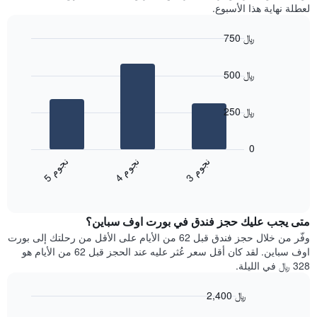
لعطلة نهاية هذا الأسبوع.
مع
التصنيف
750 ﷼
حسب
النجوم
Bar
Chart
graphic.
يتضمن
chart
500 ﷼
with
المخطط
3
1
bars.
محور
250 ﷼
X
يعرض
التي
المخطط
تعرض
0
التالي
فئات
ن
م
ن
م
ن
م
متوسط
الفنادق
4
ج
و
3
ج
و
5
ج
و
End
سعر
بالنجوم.
of
الغرفة
interactive
يتضمن
خلال
chart
المخطط
متى يجب عليك حجز فندق في بورت اوف سباين؟
عطلة
1
نهاية
وفّر من خلال حجز فندق قبل 62 من الأيام على الأقل من رحلتك إلى بورت
محور
هذا
اوف سباين. لقد كان أقل سعر عُثر عليه عند الحجز قبل 62 من الأيام هو
Y
الأسبوع
328 ﷼ في الليلة.
الذي
الذي
يعرض
عُثر
متوسط
2,400 ﷼
عليه
سعر
Line
Chart
خلال