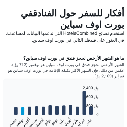
أفكار للسفر حول الفنادقفي
بورت اوف سباين
استخدم نصائح HotelsCombined التي تدعمها البيانات لمساعدتك
في العثور على فندقك التالي في بورت اوف سباين.
ما هو الشهر الأرخص لحجز فندق في بورت اوف سباين؟
الشهر الأرخص لحجز فندق في بورت اوف سباين هو نوفمبر (712 ﷼).
عكس من ذلك، فإن الشهر الأكثر تكلفة للإقامة في بورت اوف سباين هو
فبراير (2,169 ﷼).
2,400 ﷼
Bar
Chart
1,600 ﷼
graphic.
chart
with
800 ﷼
12
bars.
0
فبراير
مايو
أغسطس
نوفمبر
يناير
أبريل
يوليو
أكتوبر
مارس
يونيو
سبتمبر
ديسمبر
يعرض