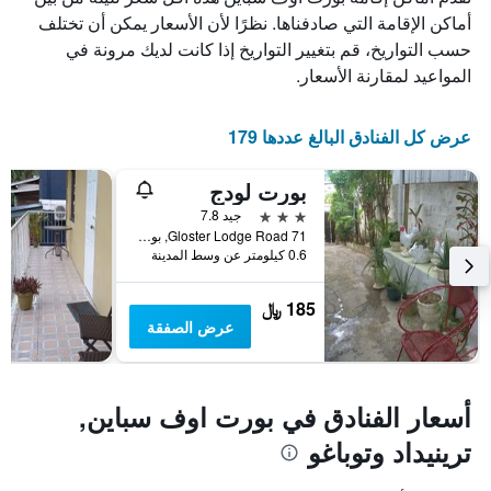
عدد
يعرض
أماكن الإقامة التي صادفناها. نظرًا لأن الأسعار يمكن أن تختلف
الأيام
متوسط
حسب التواريخ، قم بتغيير التواريخ إذا كانت لديك مرونة في
قبل
سعر
غرفة
الإقامة
المواعيد لمقارنة الأسعار.
في
يتضمن
عطلة
المخطط
نهاية
التالي
عرض كل الفنادق البالغ عددها 179
1
هذا
محور
الأسبوع
بورت لودج
Y
خلال
آخر
الذي
3 نجوم
جيد 7.8
3
يعرض
71 Gloster Lodge Road, بورت اوف سباين, ترينيداد وتوباغو
0.6 كيلومتر عن وسط المدينة
أيام
متوسط
سعر
غرفة
185 ﷼
عرض الصفقة
أسعار الفنادق في بورت اوف سباين,
ترينيداد وتوباغو