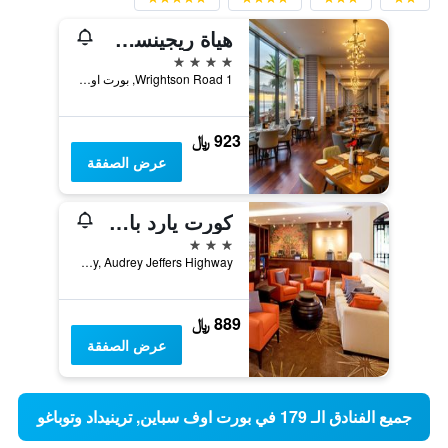
هياة ريجينسي ترينيداد
4 نجوم
1 Wrightson Road, بورت اوف سباين, ترينيداد وتوباغو
923 ﷼
عرض الصفقة
كورت يارد باي ماريوت بورت أوف سبين
3 نجوم
Invaders Bay, Audrey Jeffers Highway, بورت اوف سباين, ترينيداد وتوباغو
889 ﷼
عرض الصفقة
جميع الفنادق الـ 179 في بورت اوف سباين, ترينيداد وتوباغو