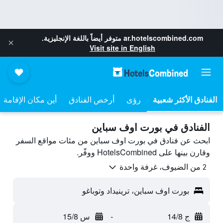
ar.hotelscombined.com
متوفر أيضاً باللغة الإنجليزية.
Visit site in English
رؤى
أرخص الفنادق
أين مكان الإقامة
الفنادق في بورت اوف سباين
ابحث عن فنادق في بورت اوف سباين من مئات مواقع السفر
وقارن بينها على HotelsCombined ووفّر.
2 من الضيوف، غرفة واحدة
بورت اوف سباين، ترينيداد وتوباغو
ج 14/8
-
س 15/8