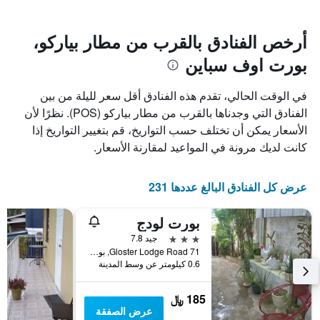
سعر
يتضمن
غرفة
المخطط
1
أرخص الفنادق بالقرب من مطار بياركو،
محور
بورت اوف سباين
X
الذي
يعرض
في الوقت الحالي، تقدم هذه الفنادق أقل سعر لليلة من بين
عدد
الفنادق التي وجدناها بالقرب من مطار بياركو (POS). نظرًا لأن
الأيام
الأسعار يمكن أن تختلف حسب التواريخ، قم بتغيير التواريخ إذا
قبل
الإقامة
كانت لديك مرونة في المواعيد لمقارنة الأسعار.
يتضمن
المخطط
التالي
عرض كل الفنادق البالغ عددها 231
1
محور
بورت لودج
Y
الذي
3 نجوم
جيد 7.8
يعرض
71 Gloster Lodge Road, بورت اوف سباين, ترينيداد وتوباغو
0.6 كيلومتر عن وسط المدينة
متوسط
سعر
غرفة
185 ﷼
عرض الصفقة