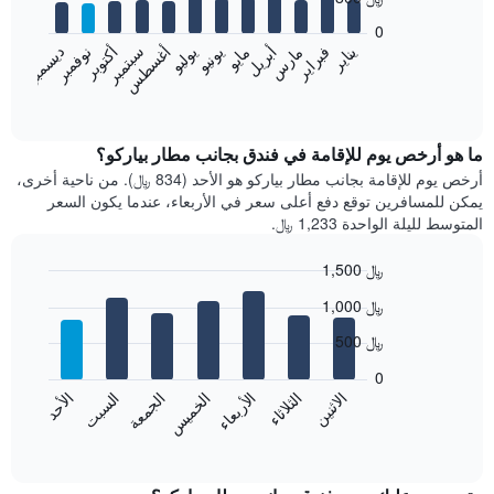
12
bars.
0
فبراير
مايو
أغسطس
نوفمبر
يناير
أبريل
يوليو
أكتوبر
مارس
يونيو
سبتمبر
ديسمبر
يعرض
المخطط
End
of
التالي
interactive
متوسط
chart
سعر
ما هو أرخص يوم للإقامة في فندق بجانب مطار بياركو؟
غرفة
أرخص يوم للإقامة بجانب مطار بياركو هو الأحد (834 ﷼). من ناحية أخرى،
كل
يمكن للمسافرين توقع دفع أعلى سعر في الأربعاء، عندما يكون السعر
شهر
المتوسط لليلة الواحدة 1,233 ﷼.
يتضمن
المخطط
1,500 ﷼
1
Bar
محور
Chart
1,000 ﷼
graphic.
chart
X
with
الذي
500 ﷼
7
يعرض
bars.
0
الشهور.
الاثنين
الخميس
الأحد
الأربعاء
السبت
الثلاثاء
الجمعة
يتضمن
يعرض
المخطط
المخطط
End
التالي
of
التالي
interactive
1
متوسط
chart
محور
سعر