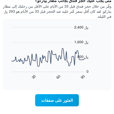
متى يجب عليك حجز فندق بجانب مطار بياركو؟
Y
غرفة
وفّر من خلال حجز فندق قبل 33 من الأيام على الأقل من رحلتك إلى مطار
الذي
كل
بياركو. لقد كان أقل سعر عُثر عليه عند الحجز قبل 33 من الأيام هو 293 ﷼
يعرض
يوم
في الليلة.
متوسط
في
سعر
الأسبوع
2,400 ﷼
غرفة
يتضمن
Line
المخطط
Chart
graphic.
chart
1
with
1,600 ﷼
محور
90
X
data
الذي
points.
800 ﷼
يعرض
أيام
يعرض
الأسبوع.
المخطط
0
يتضمن
التالي
60
90
30
المخطط
كيفية
End
of
التالي
تغير
interactive
1
سعر
chart
محور
غرفة
Y
عند
العثور على صفقات
الذي
اقتراب
يعرض
تاريخ
متوسط
الإقامة