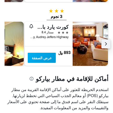
3 نجوم
3 نجوم
كورت يارد باي ماريوت بورت أوف سبين
3 نجوم
ممتاز 8.4
Invaders Bay, Audrey Jeffers Highway, بورت اوف سباين, ترينيداد وتوباغو
893 ﷼
عرض الصفقة
أماكن للإقامة في مطار بياركو
استخدم الخريطة للعثور على أماكن الإقامة القريبة من مطار
بياركو (POS) أو معالم الجذب السياحي التي تخطط لزيارتها.
سينقلك النقر على اسم فندق ما إلى صفحة تحتوي على الأسعار
والتقييمات والمزيد من المعلومات المفيدة.