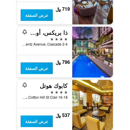
719 ﷼
عرض الصفقة
ذا بريكس، أوتوجراف كوليكشن
4 نجوم
2-4 Coblentz Avenue, Cascade, بورت اوف سباين, ترينيداد وتوباغو
796 ﷼
عرض الصفقة
كابوك هوتل
4 نجوم
16-18 Cotton Hill St Clair, بورت اوف سباين, ترينيداد وتوباغو
537 ﷼
عرض الصفقة