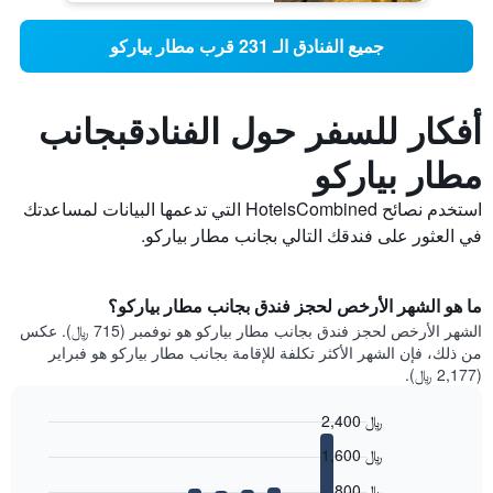
جميع الفنادق الـ 231 قرب مطار بياركو
أفكار للسفر حول الفنادقبجانب
مطار بياركو
استخدم نصائح HotelsCombined التي تدعمها البيانات لمساعدتك
في العثور على فندقك التالي بجانب مطار بياركو.
ما هو الشهر الأرخص لحجز فندق بجانب مطار بياركو؟
الشهر الأرخص لحجز فندق بجانب مطار بياركو هو نوفمبر (715 ﷼). عكس
من ذلك، فإن الشهر الأكثر تكلفة للإقامة بجانب مطار بياركو هو فبراير
(2,177 ﷼).
2,400 ﷼
Bar
Chart
1,600 ﷼
graphic.
chart
with
800 ﷼