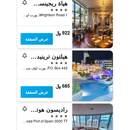
هياة ريجينسي ترينيداد
4 نجوم
1 Wrightson Road, بورت اوف سباين, ترينيداد وتوباغو
922 ﷼
عرض الصفقة
هيلتون ترينيداد آند كونفرنس سنتر
4 نجوم
P.O. Box 442, بورت اوف سباين, ترينيداد وتوباغو
685 ﷼
عرض الصفقة
راديسون هوتل ترينيداد
4 نجوم
Wrightson Road Port of Spain 0000 TT, بورت اوف سباين, ترينيداد وتوباغو