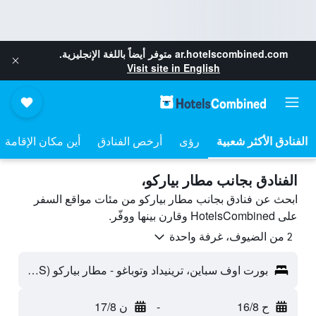
ar.hotelscombined.com
متوفر أيضاً باللغة الإنجليزية.
Visit site in English
رؤى
أرخص الفنادق
أين مكان الإقامة
الفنادق بجانب مطار بياركو،
ابحث عن فنادق بجانب مطار بياركو من مئات مواقع السفر
على HotelsCombined وقارن بينها ووفّر.
2 من الضيوف، غرفة واحدة
بورت اوف سباين، ترينيداد وتوباغو - مطار بياركو (POS)
ح 16/8
-
ن 17/8