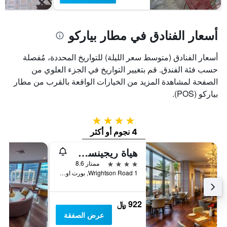
أسعار الفنادق في مطار بياركو
أسعار الفنادق (متوسط سعر الليلة) للتواريخ المحددة، مُفصلة
حسب فئة الفندق. قم بتغيير التواريخ في الجزء العلوي من
الصفحة لمشاهدة المزيد من الخيارات الواقعة بالقرب من مطار
بياركو (POS).
4 نجوم
4 نجوم أو أكثر
هياة ريجينسي ترينيداد
4 نجوم
ممتاز 8.6
1 Wrightson Road, بورت اوف سباين, ترينيداد وتوباغو
922 ﷼
عرض الصفقة