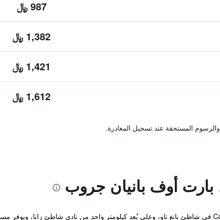
987 ﷼
1,382 ﷼
1,421 ﷼
1,612 ﷼
والرسوم المستحقة عند تسجيل المغادرة.
بارت أوف بانيان جروب
يقع Cassia Phuket, part of Banyan Group في شاطئ بانغ تاو، وعلى بُعد كيلومتر واحد من نادي شاطئ زا