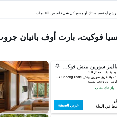
ة مرشح أو تغيير بحثك أو مسح كل شيء لعرض التقييمات.
اسيا فوكيت، بارت أوف بانيان جرو
توينبالمز سورين بيتش فوكيت
ممتاز 9.3
106/46 مو3 طريق سورين بيتش, Choeng Thale, تايلاند
واي فاي مجاني
عرض الصفقة
ط في الليلة