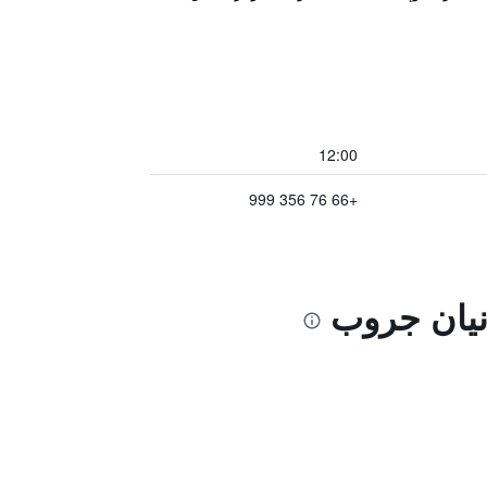
12:00
+66 76 356 999
انيان جروب