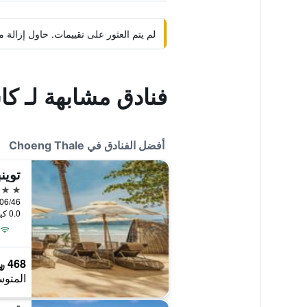
لم يتم العثور على تقييمات. حاول إزال
فنادق مشابهة لـ ك
أفضل الفنادق في Choeng Thale
5 نجوم
0.0 كيلومتر عن وسط المدينة
468 ﷼
المتوس