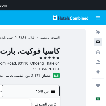
.com
رحلات طيران
الصفحة الرئيسية
تايلاند
73,741
جنوب تايلاند
فنادق
كاسيا فوكيت، بارت
سيارات
5 نجوم
حزم العروض
64 Moo 4, Srisoonthorn Road, 83110, Choeng Thale, مقاطعة بوكيت, تايلاند
+66 76 356 999
استكشاف
ممتاز
2,171 من التقييمات تم التحقق منها
8.5
رحلات
س 15/8
-
العَرَبِيَّة
2 من الضيوف، غرفة واحدة