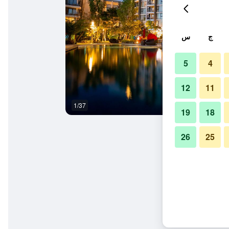
ج
س
5
4
12
11
1/37
مبنى
19
18
26
25
يان جروب