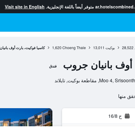
ar.hotelscombined
متوفر أيضاً باللغة الإنجليزية.
Visit site in English
28,522
بوكيت
13,011
Choeng Thale
1,620
كاسيا فوكيت، بارت أوف بانيا
 أوف بانيان جروب
فندق
ح 16/8