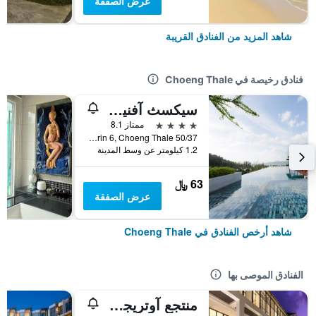
عرض الصفقة
شاهد المزيد من الفنادق القريبة
فنادق رخيصة في Choeng Thale
سيكسث آفنيو سورين بيتش
4 نجوم
ممتاز 8.1
50/37 Moo 3, Soi Had Surin 6, Choeng Thale, تايلاند
1.2 كيلومتر عن وسط المدينة
63 ﷼
عرض الصفقة
شاهد أرخص الفنادق في Choeng Thale
الفنادق الموصى بها
منتجع آوتريجر شاطئ سورين