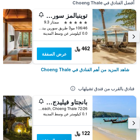
أفضل الفنادق في Choeng Thale
توينبالمز سورين بيتش فوكيت
5 نجوم
ممتاز 9.3
106/46 مو3 طريق سورين بيتش, Choeng Thale, تايلاند
0.0 كيلومتر عن وسط المدينة
462 ﷼
عرض الصفقة
شاهد المزيد من أهم الفنادق في Choeng Thale
فنادق بالقرب من فندق تشيلهاب
بانجتاو فيليدج ريزورت
72/26 Moo 3, Bangtao Beach, Choeng Thale, تايلاند
0.1 كيلومتر عن وسط المدينة
122 ﷼