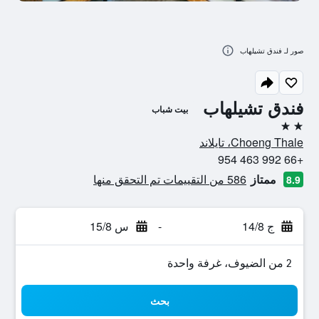
صور لـ فندق تشيلهاب
فندق تشيلهاب
بيت شباب
2 نجمتين
Choeng Thale، تايلاند
+66 992 463 954
ممتاز
586 من التقييمات تم التحقق منها
8.9
ج 14/8
-
س 15/8
2 من الضيوف، غرفة واحدة
بحث