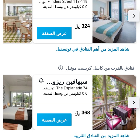
113-119 Flinders Street, تونسفيل, QLD, أستراليا
0.0 كيلومتر عن وسط المدينة
324 ﷼
عرض الصفقة
شاهد المزيد من أهم الفنادق في تونسفيل
فنادق بالقرب من كاسل كريست موتيل
سيهافين ريزورت
74 The Esplanade, تونسفيل, QLD, أستراليا
0.6 كيلومتر عن وسط المدينة
368 ﷼
عرض الصفقة
شاهد المزيد من الفنادق القريبة