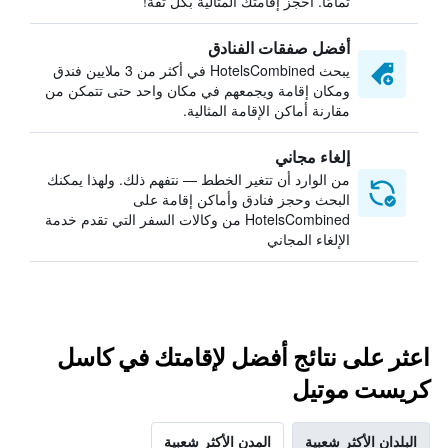
تمامًا. احجز إقامتك المثالية بكل ثقة!
أفضل صفقات الفنادق
يبحث HotelsCombined في أكثر من 3 ملايين فندق
ومكان إقامة ويجمعهم في مكان واحد حتى تتمكن من
مقارنة أماكن الإقامة المثالية.
إلغاء مجاني
من الوارد أن تتغير الخطط — نتفهم ذلك. ولهذا يمكنك
البحث وحجز فنادق وأماكن إقامة على
HotelsCombined من وكالات السفر التي تقدم خدمة
الإلغاء المجاني
اعثر على نتائج أفضل لإقامتك في كاسل
كريست موتيل
البلدان الأكثر شعبية
المدن الأكثر شعبية