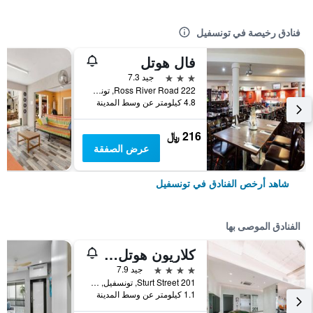
فنادق رخيصة في تونسفيل
فال هوتل
3 نجوم
جيد 7.3
222 Ross River Road, تونسفيل, QLD, أستراليا
4.8 كيلومتر عن وسط المدينة
216 ﷼
عرض الصفقة
شاهد أرخص الفنادق في تونسفيل
الفنادق الموصى بها
كلاريون هوتل تاونزفيل
4 نجوم
جيد 7.9
201 Sturt Street, تونسفيل, QLD, أستراليا
1.1 كيلومتر عن وسط المدينة