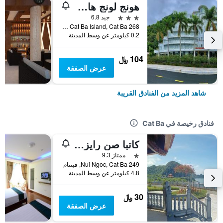
هونج لونج هاربور هوتل
3 نجوم
جيد 6.8
268 Road 1-4, Cat Ba Island, Cat Ba, فيتنام
0.2 كيلومتر عن وسط المدينة
104 ﷼
عرض الصفقة
شاهد المزيد من الفنادق القريبة
فنادق رخيصة في Cat Ba
كاتبا صن رايز هوتل
نجمة واحدة
ممتاز 9.3
249 Nui Ngoc, Cat Ba, فيتنام
4.8 كيلومتر عن وسط المدينة
30 ﷼
عرض الصفقة