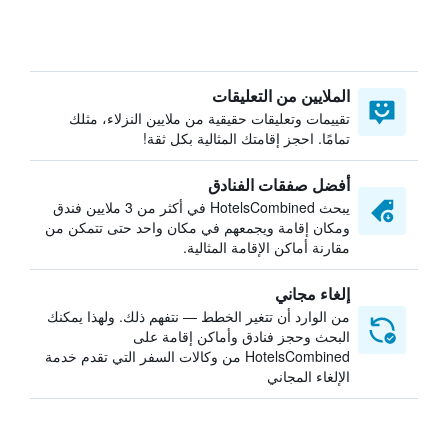
الملايين من التعليقات
تقييمات وتعليقات حقيقية من ملايين النزلاء، مثلك
تمامًا. احجز إقامتك المثالية بكل ثقة!
أفضل صفقات الفنادق
يبحث HotelsCombined في أكثر من 3 ملايين فندق
ومكان إقامة ويجمعهم في مكان واحد حتى تتمكن من
مقارنة أماكن الإقامة المثالية.
إلغاء مجاني
من الوارد أن تتغير الخطط — نتفهم ذلك. ولهذا يمكنك
البحث وحجز فنادق وأماكن إقامة على
HotelsCombined من وكالات السفر التي تقدم خدمة
الإلغاء المجاني