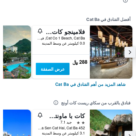
أفضل الفنادق في Cat Ba
فلامينجو كات با ريزورت - مانيدج د باي فلامينجو هوتلز آند ريزورتس
Cat Co 1 Beach, Cat Ba, فيتنام
0.0 كيلومتر عن وسط المدينة
288 ﷼
عرض الصفقة
شاهد المزيد من أهم الفنادق في Cat Ba
فنادق بالقرب من سكاي ريست كات أونج
كات با ماونتن فيو هوم ستاي
2 نجمتين
جيد 7.1
452 Ha Sen Cat Hai, Cat Ba, فيتنام
3.1 كيلومتر عن وسط المدينة