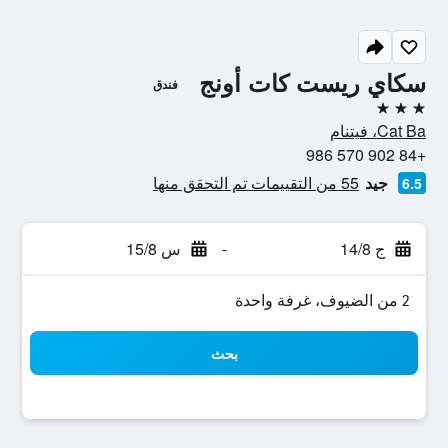
سكاي ريست كات أونج
فندق
3 نجوم
Cat Ba، فيتنام
+84 902 570 986
جيد
55 من التقييمات تم التحقق منها
6.5
ج 14/8
-
س 15/8
2 من الضيوف، غرفة واحدة
بحث