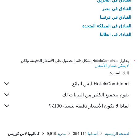
الفنادق في مصر
الفنادق في فرنسا
الفنادق في المملكة المتحدة
الفنادق في إيطاليا
الفنادق في تايلاند
*
يحاول HotelsCombined بشكل دائم الحصول على الأسعار الدقيقة، ولكن
لا يمكن ضمان الأسعار
.
إليك السبب:
HotelsCombined ليس البائع
نقوم بتجميع الكثير من البيانات لك
لماذا لا تكون الأسعار دقيقة بنسبة 100٪؟
الصفحة الرئيسية
أسبانيا
354,111
مدريد
9,919
كاتالونيا لاس كورتس