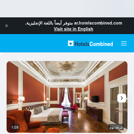
ar.hotelscombined.com
متوفر أيضاً باللغة الإنجليزية.
Visit site in English
غرفة نوم
1/28
غر