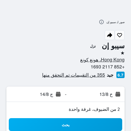
صور لـ سيبو إن
سيبو إن
نزل
نجمة واحدة
Hong Kong، هونغ كونغ
+852 2117 1693
جيد
355 من التقييمات تم التحقق منها
6.7
خ 13/8
-
ج 14/8
2 من الضيوف، غرفة واحدة
بحث