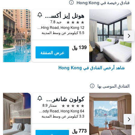
فنادق رخيصة في Hong Kong
هوتل إيز أكسيس تسين وان
4 نجوم
جيد 7.8
12 Ka Hing Road, Hong Kong, هونغ كونغ
5.5 كيلومتر عن وسط المدينة
139 ﷼
عرض الصفقة
شاهد أرخص الفنادق في Hong Kong
الفنادق الموصى بها
كولون شانغري- لا
5 نجوم
ممتاز 8.9
64 Mody Road, Hong Kong, هونغ كونغ
3.3 كيلومتر عن وسط المدينة
773 ﷼