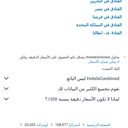
الفنادق في البحرين
الفنادق في مصر
الفنادق في فرنسا
الفنادق في المملكة المتحدة
الفنادق في إيطاليا
الفنادق في تايلاند
*
يحاول HotelsCombined بشكل دائم الحصول على الأسعار الدقيقة، ولكن
لا يمكن ضمان الأسعار
.
إليك السبب:
HotelsCombined ليس البائع
نقوم بتجميع الكثير من البيانات لك
لماذا لا تكون الأسعار دقيقة بنسبة 100٪؟
الصفحة الرئيسية
أستراليا
108,577
كوينزلاند
23,023