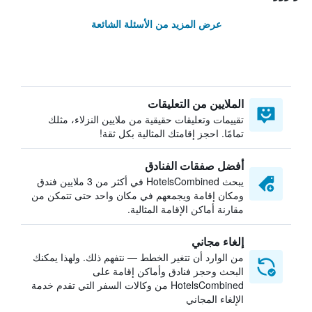
عرض المزيد من الأسئلة الشائعة
الملايين من التعليقات
تقييمات وتعليقات حقيقية من ملايين النزلاء، مثلك
تمامًا. احجز إقامتك المثالية بكل ثقة!
أفضل صفقات الفنادق
يبحث HotelsCombined في أكثر من 3 ملايين فندق
ومكان إقامة ويجمعهم في مكان واحد حتى تتمكن من
مقارنة أماكن الإقامة المثالية.
إلغاء مجاني
من الوارد أن تتغير الخطط — نتفهم ذلك. ولهذا يمكنك
البحث وحجز فنادق وأماكن إقامة على
HotelsCombined من وكالات السفر التي تقدم خدمة
الإلغاء المجاني