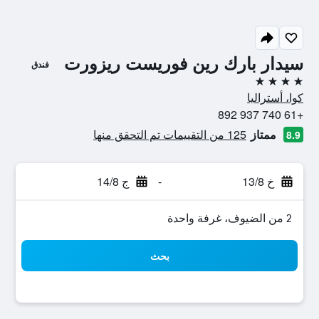
سيدار بارك رين فوريست ريزورت
فندق
4 نجوم
كوا، أستراليا
+61 740 937 892
ممتاز
125 من التقييمات تم التحقق منها
8.9
خ 13/8
-
ج 14/8
2 من الضيوف، غرفة واحدة
بحث