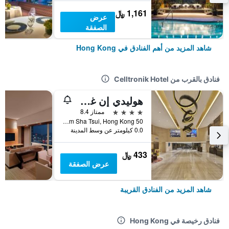
1,161 ﷼
عرض
الصفقة
شاهد المزيد من أهم الفنادق في Hong Kong
فنادق بالقرب من Celltronik Hotel
هوليدي إن غولدن مايل
4 نجوم
ممتاز 8.4
50 Nathan Road Tsim Sha Tsui, Hong Kong, هونغ كونغ
0.0 كيلومتر عن وسط المدينة
433 ﷼
عرض الصفقة
شاهد المزيد من الفنادق القريبة
فنادق رخيصة في Hong Kong