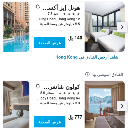
هوتل إيز أكسيس تسين وان
4 نجوم
جيد 7.8
12 Ka Hing Road, Hong Kong, هونغ كونغ
5.5 كيلومتر عن وسط المدينة
140 ﷼
عرض الصفقة
شاهد أرخص الفنادق في Hong Kong
الفنادق الموصى بها
كولون شانغري- لا
5 نجوم
ممتاز 8.9
64 Mody Road, Hong Kong, هونغ كونغ
3.3 كيلومتر عن وسط المدينة
777 ﷼
عرض الصفقة