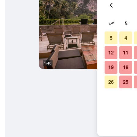
ج
س
5
4
12
11
1/40
حوض السباحة
19
18
26
25