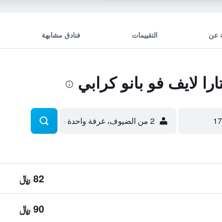
 عن
التقييمات
فنادق مشابهة
ا لايف فو بانو كرابي
2 من الضيوف، غرفة واحدة
82 ﷼
90 ﷼