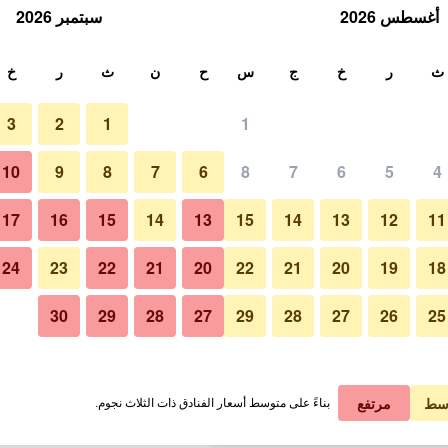
أغسطس 2026
سبتمبر 2026
ث
ث
ر
خ
ج
س
ح
ن
ث
ر
خ
3
2
1
1
 الواحدة
10
9
8
7
6
8
7
6
5
4
مطعم
لي في الليلة
17
16
15
14
13
15
14
13
12
11
 ﷼
عرض الصفقة
24
23
22
21
20
22
21
20
19
18
30
29
28
27
29
28
27
26
25
صور لـ سينتارا لايف فو بانو كرابي
 ﷼
عرض الصفقة
 ﷼
عرض الصفقة
سط
مرتفع
بناءً على متوسط أسعار الفنادق ذات الثلاث نجوم.