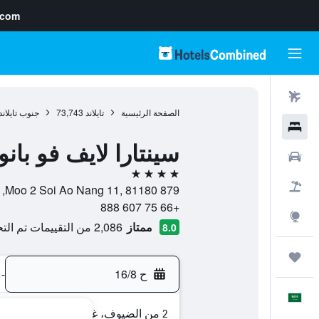
.com
رحلات طيران
الصفحة الرئيسية
تايلاند
73,743
جنوب تايلاند
فنادق
سينتارا لايف فو بانو
سيارات
4 نجوم
حزم العروض
879 Moo 2 Soi Ao Nang 11, 81180, كرابي, محافظة كرابي, تايلاند
+66 75 607 888
استكشاف
ممتاز
2,086 من التقييمات تم التحقق منها
8.0
رحلات
ح 16/8
-
العَرَبِيَّة
2 من الضيوف، غرفة واحدة