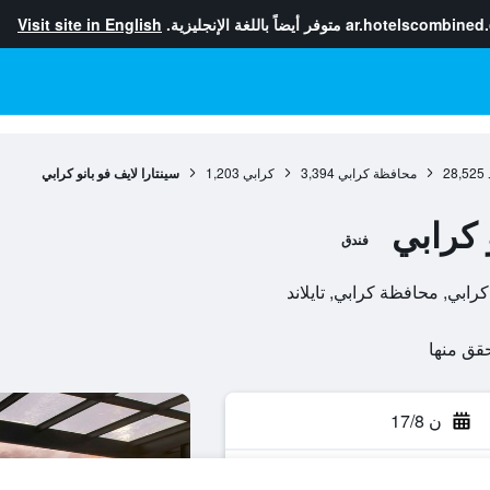
ar.hotelscombined
متوفر أيضاً باللغة الإنجليزية.
Visit site in English
28,525
محافظة كرابي
3,394
كرابي
1,203
سينتارا لايف فو بانو كرابي
 كرابي
فندق
ن 17/8