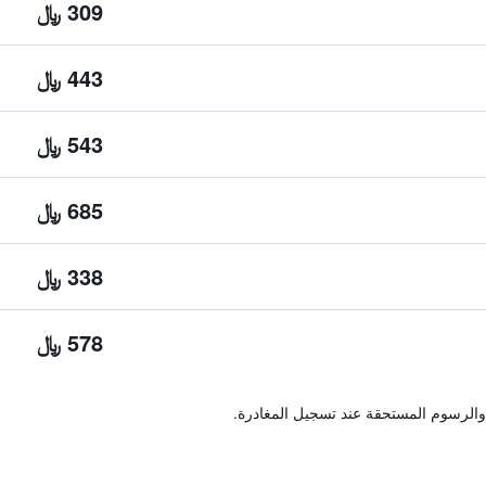
309 ﷼
443 ﷼
543 ﷼
685 ﷼
338 ﷼
578 ﷼
والرسوم المستحقة عند تسجيل المغادرة.