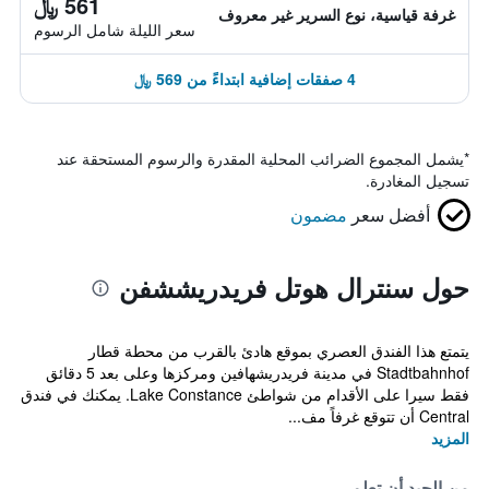
561 ﷼
غرفة قياسية، نوع السرير غير معروف
سعر الليلة شامل الرسوم
4 صفقات إضافية ابتداءً من 569 ﷼
*
يشمل المجموع الضرائب المحلية المقدرة والرسوم المستحقة عند
تسجيل المغادرة.
أفضل سعر
مضمون
حول سنترال هوتل فريدريششفن
يتمتع هذا الفندق العصري بموقع هادئ بالقرب من محطة قطار
Stadtbahnhof في مدينة فريدريشهافين ومركزها وعلى بعد 5 دقائق
فقط سيرا على الأقدام من شواطئ Lake Constance. يمكنك في فندق
Central أن تتوقع غرفاً مف...
المزيد
من الجيد أن تعلم