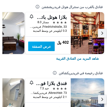
فنادق بالقرب من سنترال هوتل فريدريششفن
بلازا هوتل باتشهورنر هوف
4 نجوم
ممتاز 8.0
Friedrichstraße, 33, فريديريكشافن, بادن - فورتمبيرغ, ألمانيا
0.3 كيلومتر عن وسط المدينة
402 ﷼
عرض الصفقة
شاهد المزيد من الفنادق القريبة
فنادق رخيصة في فريديريكشافن
فندق بلازا فوهر أم بودنزي
4 نجوم
جيد 7.3
Albrechtstr. 73, فريديريكشافن, بادن - فورتمبيرغ, ألمانيا
2.1 كيلومتر عن وسط المدينة