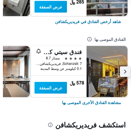
285 ﷼
عرض الصفقة
شاهد أرخص الفنادق في فريديريكشافن
الفنادق الموصى بها
فندق سيتي كرونة
4 نجوم
ممتاز 8.7
Schanzstr. 7, فريديريكشافن, بادن - فورتمبيرغ, ألمانيا
0.1 كيلومتر عن وسط المدينة
578 ﷼
عرض الصفقة
مشاهدة الفنادق الأخرى الموصى بها
استكشف فريديريكشافن