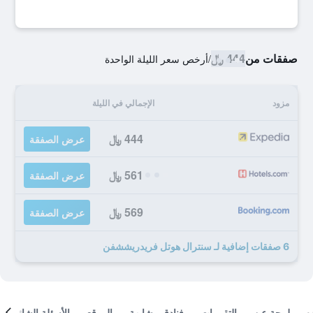
صفقات من
444 ﷼
/
أرخص سعر الليلة الواحدة
مزود
الإجمالي في الليلة
444 ﷼
عرض الصفقة
561 ﷼
عرض الصفقة
569 ﷼
عرض الصفقة
6 صفقات إضافية لـ سنترال هوتل فريدريششفن
لمحة عن
التقييمات
فنادق مشابهة
الموقع
الأسئلة الشائعة