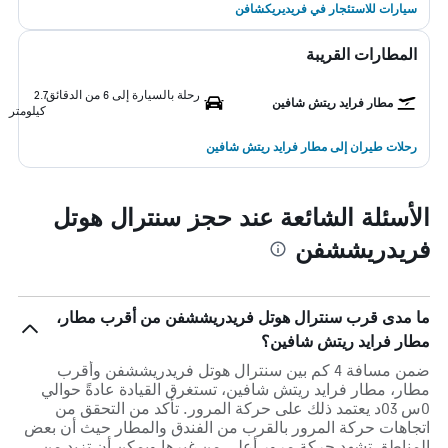
سيارات للاستئجار في فريديريكشافن
المطارات القريبة
رحلة بالسيارة إلى 6 من الدقائق
2.7
مطار فرايد ريتش شافين
كيلومتر
رحلات طيران إلى مطار فرايد ريتش شافين
الأسئلة الشائعة عند حجز سنترال هوتل
فريدريششفن
ما مدى قرب سنترال هوتل فريدريششفن من أقرب مطار،
مطار فرايد ريتش شافين؟
ضمن مسافة 4 كم بين سنترال هوتل فريدريششفن وأقرب
مطار، مطار فرايد ريتش شافين، تستغرق القيادة عادةً حوالي
0س 03د يعتمد ذلك على حركة المرور. تأكد من التحقق من
اتجاهات حركة المرور بالقرب من الفندق والمطار حيث أن بعض
المناطق تشهد حركة مرور أعلى من غيرها ويمكن أن تزيد من