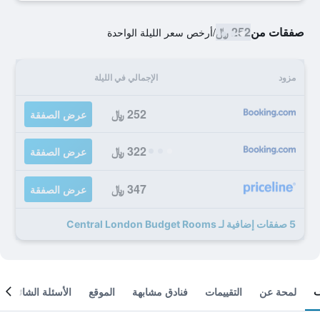
صفقات من
252 ﷼
/
أرخص سعر الليلة الواحدة
مزود
الإجمالي في الليلة
252 ﷼
عرض الصفقة
322 ﷼
عرض الصفقة
347 ﷼
عرض الصفقة
5 صفقات إضافية لـ Central London Budget Rooms
لمحة عن
التقييمات
فنادق مشابهة
الموقع
الأسئلة الشائعة