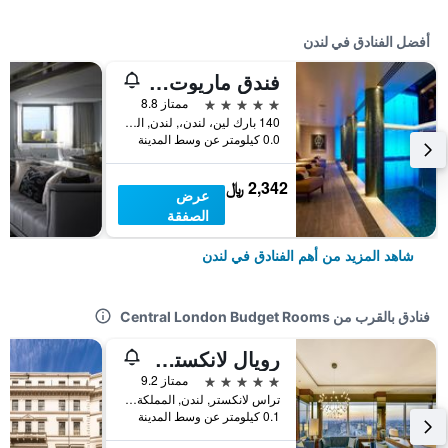
أفضل الفنادق في لندن
فندق ماريوت لندن بارك لاين
5 نجوم
ممتاز 8.8
140 بارك لين، لندن،, لندن, المملكة المتحدة
0.0 كيلومتر عن وسط المدينة
2,342 ﷼
عرض
الصفقة
شاهد المزيد من أهم الفنادق في لندن
فنادق بالقرب من Central London Budget Rooms
رويال لانكستر لندن
5 نجوم
ممتاز 9.2
تراس لانكستر, لندن, المملكة المتحدة
0.1 كيلومتر عن وسط المدينة