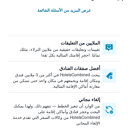
عرض المزيد من الأسئلة الشائعة
الملايين من التعليقات
تقييمات وتعليقات حقيقية من ملايين النزلاء، مثلك
تمامًا. احجز إقامتك المثالية بكل ثقة!
أفضل صفقات الفنادق
يبحث HotelsCombined في أكثر من 3 ملايين فندق
ومكان إقامة ويجمعهم في مكان واحد حتى تتمكن من
مقارنة أماكن الإقامة المثالية.
إلغاء مجاني
من الوارد أن تتغير الخطط — نتفهم ذلك. ولهذا يمكنك
البحث وحجز فنادق وأماكن إقامة على
HotelsCombined من وكالات السفر التي تقدم خدمة
الإلغاء المجاني