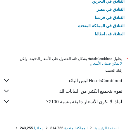
الفنادق في البحرين
الفنادق في مصر
الفنادق في فرنسا
الفنادق في المملكة المتحدة
الفنادق في إيطاليا
الفنادق في تايلاند
*
يحاول HotelsCombined بشكل دائم الحصول على الأسعار الدقيقة، ولكن
لا يمكن ضمان الأسعار
.
إليك السبب:
HotelsCombined ليس البائع
نقوم بتجميع الكثير من البيانات لك
لماذا لا تكون الأسعار دقيقة بنسبة 100٪؟
الصفحة الرئيسية
المملكة المتحدة
314,756
إنجلترا
243,255