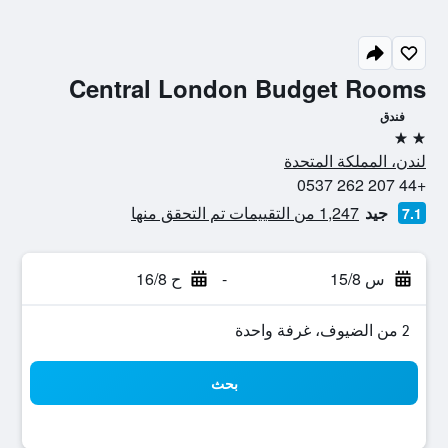
Central London Budget Rooms
فندق
2 نجمتين
لندن، المملكة المتحدة
+44 207 262 0537
جيد
1,247 من التقييمات تم التحقق منها
7.1
س 15/8
-
ح 16/8
2 من الضيوف، غرفة واحدة
بحث