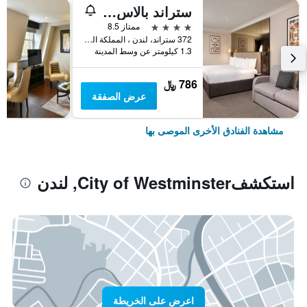
ستراند بالاس هوتل
4 نجوم
ممتاز 8.5
372 ستراند، لندن ، المملكة المتحدة, لندن, المملكة المتحدة
1.3 كيلومتر عن وسط المدينة
786 ﷼
عرض الصفقة
مشاهدة الفنادق الأخرى الموصى بها
استكشفCity of Westminster, لندن
اعرض على الخريطة