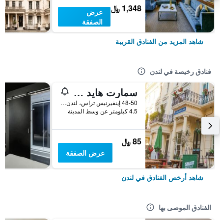
1,348 ﷼
عرض
الصفقة
شاهد المزيد من الفنادق القريبة
فنادق رخيصة في لندن
سمارت هايد بارك إن هوستل
48-50 إينفيرنيس تراس، لندن ، المملكة المتحدة, لندن, المملكة المتحدة
4.5 كيلومتر عن وسط المدينة
85 ﷼
عرض الصفقة
شاهد أرخص الفنادق في لندن
الفنادق الموصى بها