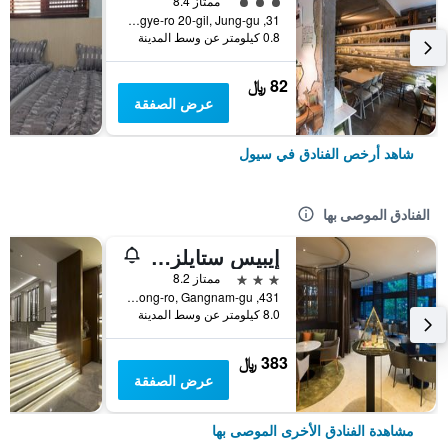
تقييم فئة 3
ممتاز 8.4
31, Toegye-ro 20-gil, Jung-gu, سيول, كوريا الجنوبية
0.8 كيلومتر عن وسط المدينة
82 ﷼
عرض الصفقة
شاهد أرخص الفنادق في سيول
الفنادق الموصى بها
إيبيس ستايلز أمباسادور سيول غانغنام
3 نجوم
ممتاز 8.2
431, Samseong-ro, Gangnam-gu, سيول, كوريا الجنوبية
8.0 كيلومتر عن وسط المدينة
383 ﷼
عرض الصفقة
مشاهدة الفنادق الأخرى الموصى بها