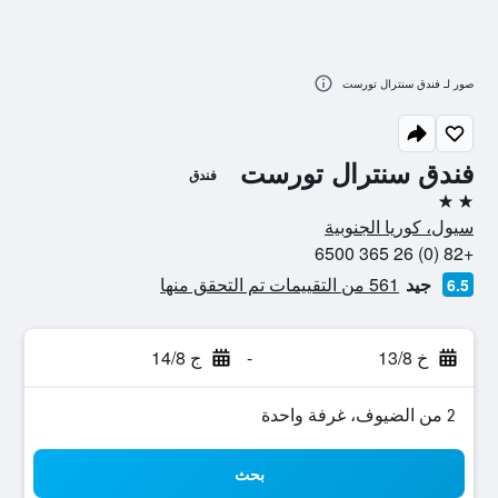
صور لـ فندق سنترال تورست
فندق سنترال تورست
فندق
2 نجمتين
سيول، كوريا الجنوبية
+82 (0) 26 365 6500
جيد
561 من التقييمات تم التحقق منها
6.5
خ 13/8
-
ج 14/8
2 من الضيوف، غرفة واحدة
بحث