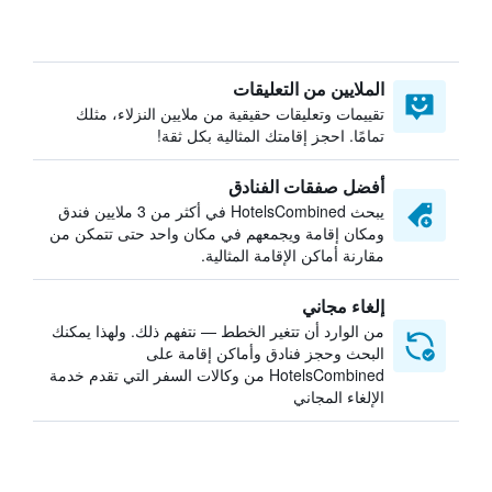
الملايين من التعليقات
تقييمات وتعليقات حقيقية من ملايين النزلاء، مثلك
تمامًا. احجز إقامتك المثالية بكل ثقة!
أفضل صفقات الفنادق
يبحث HotelsCombined في أكثر من 3 ملايين فندق
ومكان إقامة ويجمعهم في مكان واحد حتى تتمكن من
مقارنة أماكن الإقامة المثالية.
إلغاء مجاني
من الوارد أن تتغير الخطط — نتفهم ذلك. ولهذا يمكنك
البحث وحجز فنادق وأماكن إقامة على
HotelsCombined من وكالات السفر التي تقدم خدمة
الإلغاء المجاني