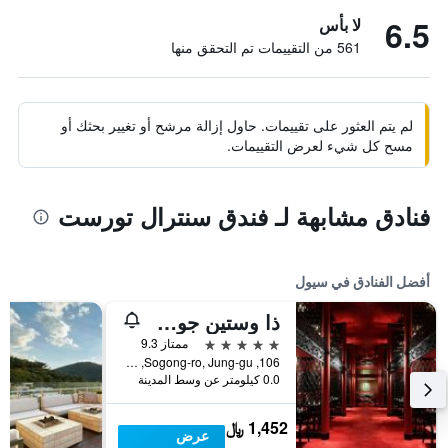
6.5
لا بأس
561 من التقييمات تم التحقق منها
لم يتم العثور على تقييمات. حاول إزالة مرشح أو تغيير بحثك أو
مسح كل شيء لعرض التقييمات.
فنادق مشابهة لـ فندق سنترال تورست
أفضل الفنادق في سيول
ذا وستين جوسون سول
5 نجوم
ممتاز 9.3
106, Sogong-ro, Jung-gu, سيول, كوريا الجنوبية
0.0 كيلومتر عن وسط المدينة
1,452 ﷼
عرض