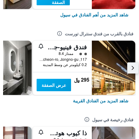
الصفقة
شاهد المزيد من أهم الفنادق في سيول
فنادق بالقرب من فندق سنترال تورست
فندق فينيو-جي سيول
تقييم فئة 2
ممتاز 8.4
117, Cheonggyecheon-ro, Jongno-gu, سيول, كوريا الجنوبية
0.2 كيلومتر عن وسط المدينة
295 ﷼
عرض الصفقة
شاهد المزيد من الفنادق القريبة
فنادق رخيصة في سيول
ذا كيوب هوتل - دار ضيافة