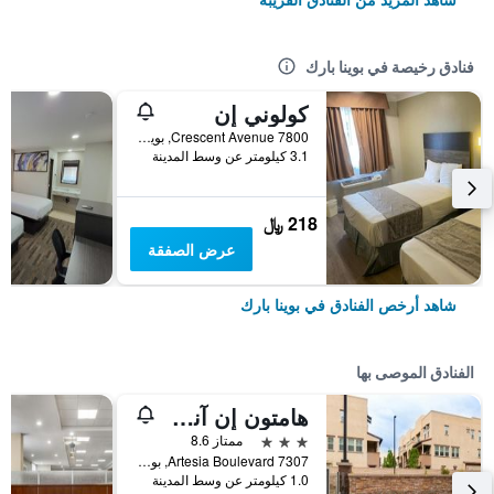
فنادق رخيصة في بوينا بارك
كولوني إن
7800 Crescent Avenue, بوينا بارك, CA, الولايات المتحدة الأميريكية
3.1 كيلومتر عن وسط المدينة
218 ﷼
عرض الصفقة
شاهد أرخص الفنادق في بوينا بارك
الفنادق الموصى بها
هامتون إن آند سويتس بوينا بارك
3 نجوم
ممتاز 8.6
7307 Artesia Boulevard, بوينا بارك, CA, الولايات المتحدة الأميريكية
1.0 كيلومتر عن وسط المدينة