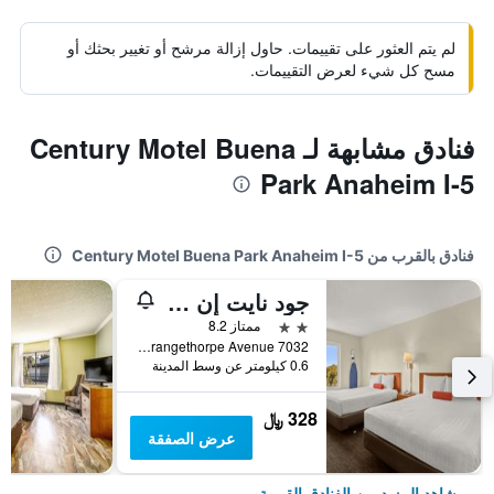
لم يتم العثور على تقييمات. حاول إزالة مرشح أو تغيير بحثك أو
مسح كل شيء لعرض التقييمات.
فنادق مشابهة لـ Century Motel Buena
Park Anaheim I-5
فنادق بالقرب من Century Motel Buena Park Anaheim I-5
جود نايت إن بوينا بارك
2 نجمتين
ممتاز 8.2
7032 Orangethorpe Avenue, بوينا بارك, CA, الولايات المتحدة الأميريكية
0.6 كيلومتر عن وسط المدينة
328 ﷼
عرض الصفقة
شاهد المزيد من الفنادق القريبة