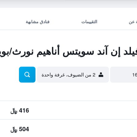
 عن
التقييمات
فنادق مشابهة
د إن آند سويتس أناهيم نورث/بوين
2 من الضيوف، غرفة واحدة
416 ﷼
504 ﷼