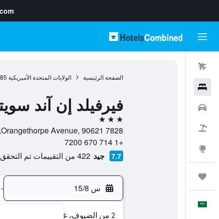
.com
رحلات طيران
الصفحة الرئيسية
الولايات المتحدة الأميريكية
985
فنادق
فيرفيلد إن آند سويت
سيارات
3 نجوم
حزم العروض
7828 Orangethorpe Avenue, 90621, بوينا بارك, كاليفورنيا, الولايات المتحدة الأميريكية
+1 714 670 7200
استكشاف
جيد
422 من التقييمات تم التحقق منها
7.7
رحلات
س 15/8
-
العَرَبِيَّة
2 من الضيوف، غرفة واحدة