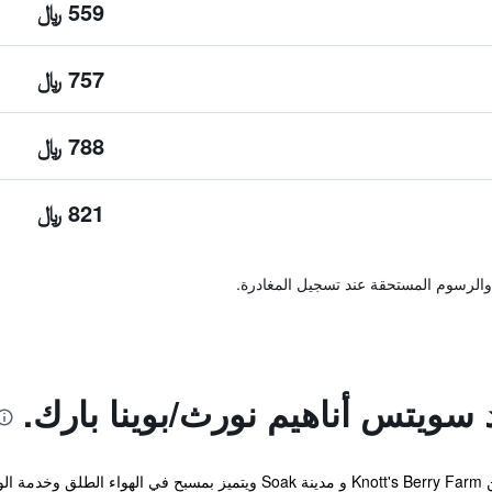
559 ﷼
757 ﷼
788 ﷼
821 ﷼
والرسوم المستحقة عند تسجيل المغادرة.
 سويتس أناهيم نورث/بوينا بارك.
يقع Buena Park hotel على بعد 1.6 كم من Knott's Berry Farm و مدينة Soak و