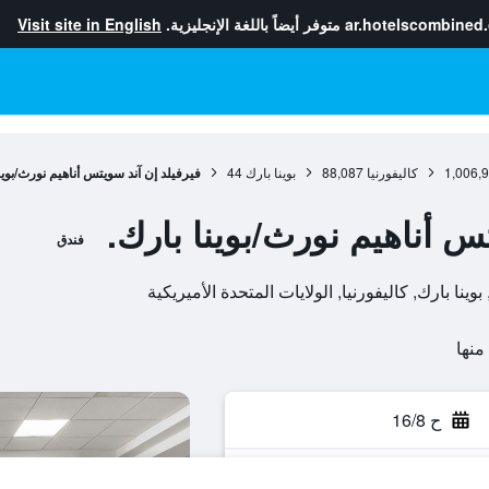
ar.hotelscombined
متوفر أيضاً باللغة الإنجليزية.
Visit site in English
1,006,
كاليفورنيا
88,087
بوينا بارك
44
فيرفيلد إن آند سويتس أناهيم نورث/بوين
س أناهيم نورث/بوينا بارك.
فندق
ح 16/8